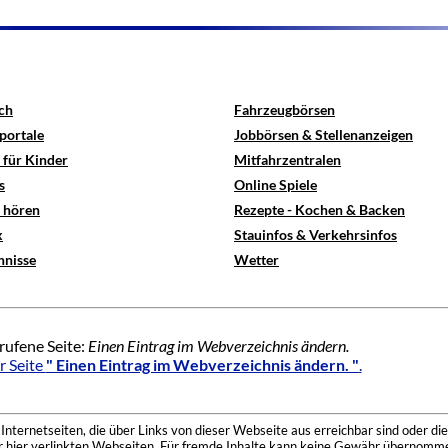
ch
Fahrzeugbörsen
portale
Jobbörsen & Stellenanzeigen
 für Kinder
Mitfahrzentralen
s
Online Spiele
e hören
Rezepte - Kochen & Backen
x
Stauinfos & Verkehrsinfos
hnisse
Wetter
rufene Seite:
Einen Eintrag im Webverzeichnis ändern.
r Seite
" Einen Eintrag im Webverzeichnis ändern. "
.
nternetseiten, die über Links von dieser Webseite aus erreichbar sind oder die
der hier verlinkten Webseiten. Für fremde Inhalte kann keine Gewähr übernomme