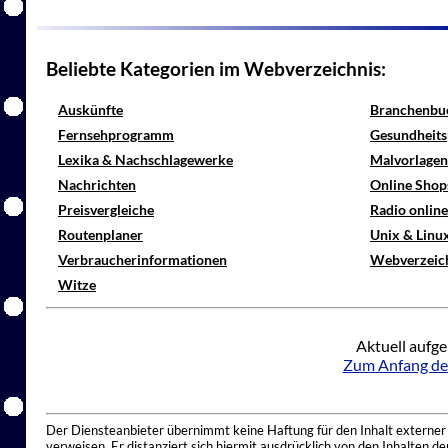
Beliebte Kategorien im Webverzeichnis:
Auskünfte
Branchenbu
Fernsehprogramm
Gesundheits
Lexika & Nachschlagewerke
Malvorlagen
Nachrichten
Online Shop
Preisvergleiche
Radio onlin
Routenplaner
Unix & Linu
Verbraucherinformationen
Webverzeic
Witze
Aktuell aufge
Zum Anfang de
Der Diensteanbieter übernimmt keine Haftung für den Inhalt externer I
verweisen. Er distanziert sich hiermit ausdrücklich von den Inhalten 