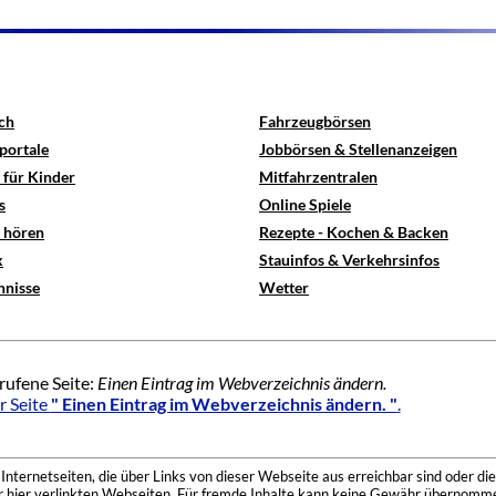
ch
Fahrzeugbörsen
portale
Jobbörsen & Stellenanzeigen
 für Kinder
Mitfahrzentralen
s
Online Spiele
e hören
Rezepte - Kochen & Backen
x
Stauinfos & Verkehrsinfos
hnisse
Wetter
rufene Seite:
Einen Eintrag im Webverzeichnis ändern.
r Seite
" Einen Eintrag im Webverzeichnis ändern. "
.
nternetseiten, die über Links von dieser Webseite aus erreichbar sind oder die
der hier verlinkten Webseiten. Für fremde Inhalte kann keine Gewähr übernomme