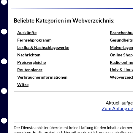
Beliebte Kategorien im Webverzeichnis:
Auskünfte
Branchenbu
Fernsehprogramm
Gesundheits
Lexika & Nachschlagewerke
Malvorlagen
Nachrichten
Online Shop
Preisvergleiche
Radio onlin
Routenplaner
Unix & Linu
Verbraucherinformationen
Webverzeic
Witze
Aktuell aufge
Zum Anfang de
Der Diensteanbieter übernimmt keine Haftung für den Inhalt externer I
verweisen. Er distanziert sich hiermit ausdrücklich von den Inhalten 