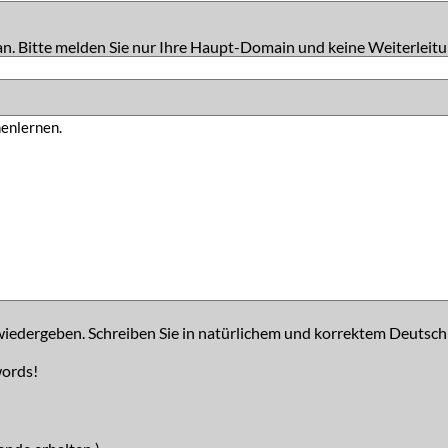
an. Bitte melden Sie nur Ihre Haupt-Domain und keine Weiterleitu
iedergeben. Schreiben Sie in natürlichem und korrektem Deutsch
words!