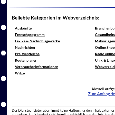
Beliebte Kategorien im Webverzeichnis:
Auskünfte
Branchenbu
Fernsehprogramm
Gesundheits
Lexika & Nachschlagewerke
Malvorlagen
Nachrichten
Online Shop
Preisvergleiche
Radio onlin
Routenplaner
Unix & Linu
Verbraucherinformationen
Webverzeic
Witze
Aktuell aufge
Zum Anfang de
Der Diensteanbieter übernimmt keine Haftung für den Inhalt externer I
verweisen. Er distanziert sich hiermit ausdrücklich von den Inhalten 