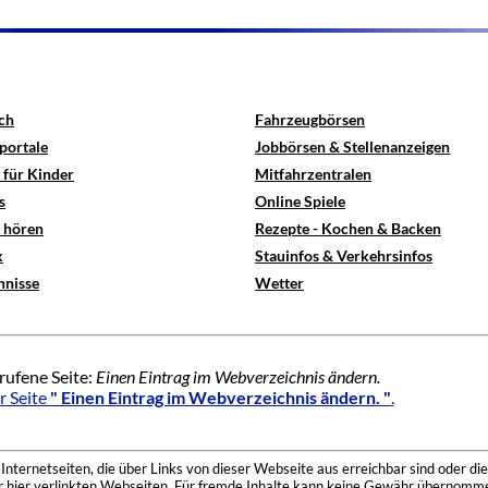
ch
Fahrzeugbörsen
portale
Jobbörsen & Stellenanzeigen
 für Kinder
Mitfahrzentralen
s
Online Spiele
e hören
Rezepte - Kochen & Backen
x
Stauinfos & Verkehrsinfos
hnisse
Wetter
rufene Seite:
Einen Eintrag im Webverzeichnis ändern.
r Seite
" Einen Eintrag im Webverzeichnis ändern. "
.
nternetseiten, die über Links von dieser Webseite aus erreichbar sind oder die
der hier verlinkten Webseiten. Für fremde Inhalte kann keine Gewähr übernomme