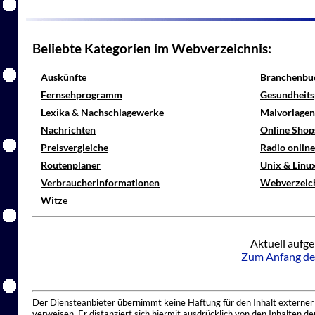
Beliebte Kategorien im Webverzeichnis:
Auskünfte
Branchenbu
Fernsehprogramm
Gesundheits
Lexika & Nachschlagewerke
Malvorlagen
Nachrichten
Online Shop
Preisvergleiche
Radio onlin
Routenplaner
Unix & Linu
Verbraucherinformationen
Webverzeic
Witze
Aktuell aufge
Zum Anfang de
Der Diensteanbieter übernimmt keine Haftung für den Inhalt externer I
verweisen. Er distanziert sich hiermit ausdrücklich von den Inhalten 