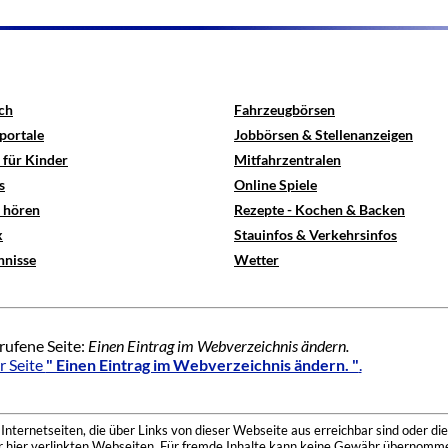
ch
Fahrzeugbörsen
portale
Jobbörsen & Stellenanzeigen
 für Kinder
Mitfahrzentralen
s
Online Spiele
e hören
Rezepte - Kochen & Backen
x
Stauinfos & Verkehrsinfos
hnisse
Wetter
rufene Seite:
Einen Eintrag im Webverzeichnis ändern.
r Seite
" Einen Eintrag im Webverzeichnis ändern. "
.
nternetseiten, die über Links von dieser Webseite aus erreichbar sind oder die
der hier verlinkten Webseiten. Für fremde Inhalte kann keine Gewähr übernomme