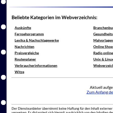
Beliebte Kategorien im Webverzeichnis:
Auskünfte
Branchenbu
Fernsehprogramm
Gesundheits
Lexika & Nachschlagewerke
Malvorlagen
Nachrichten
Online Shop
Preisvergleiche
Radio onlin
Routenplaner
Unix & Linu
Verbraucherinformationen
Webverzeic
Witze
Aktuell aufge
Zum Anfang de
Der Diensteanbieter übernimmt keine Haftung für den Inhalt externer I
verweisen. Er distanziert sich hiermit ausdrücklich von den Inhalten 