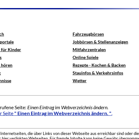
ch
Fahrzeugbörsen
portale
Jobbörsen & Stellenanzeigen
 für Kinder
Mitfahrzentralen
s
Online Spiele
e hören
Rezepte - Kochen & Backen
x
Stauinfos & Verkehrsinfos
hnisse
Wetter
rufene Seite:
Einen Eintrag im Webverzeichnis ändern.
r Seite
" Einen Eintrag im Webverzeichnis ändern. "
.
nternetseiten, die über Links von dieser Webseite aus erreichbar sind oder die
der hier verlinkten Webseiten. Für fremde Inhalte kann keine Gewähr übernomme