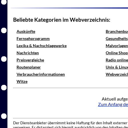
Beliebte Kategorien im Webverzeichnis:
Auskünfte
Branchenbu
Fernsehprogramm
Gesundheits
Lexika & Nachschlagewerke
Malvorlagen
Nachrichten
Online Shop
Preisvergleiche
Radio onlin
Routenplaner
Unix & Linu
Verbraucherinformationen
Webverzeic
Witze
Aktuell aufge
Zum Anfang de
Der Diensteanbieter übernimmt keine Haftung für den Inhalt externer I
verweisen. Er distanziert sich hiermit ausdrücklich von den Inhalten 