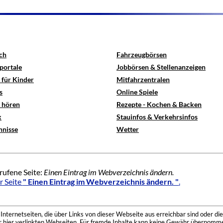
ch
Fahrzeugbörsen
portale
Jobbörsen & Stellenanzeigen
 für Kinder
Mitfahrzentralen
s
Online Spiele
e hören
Rezepte - Kochen & Backen
x
Stauinfos & Verkehrsinfos
hnisse
Wetter
rufene Seite:
Einen Eintrag im Webverzeichnis ändern.
r Seite
" Einen Eintrag im Webverzeichnis ändern. "
.
nternetseiten, die über Links von dieser Webseite aus erreichbar sind oder die
der hier verlinkten Webseiten. Für fremde Inhalte kann keine Gewähr übernomme