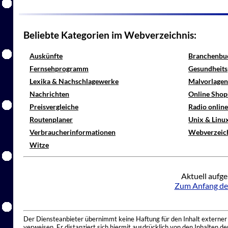
Beliebte Kategorien im Webverzeichnis:
Auskünfte
Branchenbu
Fernsehprogramm
Gesundheits
Lexika & Nachschlagewerke
Malvorlagen
Nachrichten
Online Shop
Preisvergleiche
Radio onlin
Routenplaner
Unix & Linu
Verbraucherinformationen
Webverzeic
Witze
Aktuell aufge
Zum Anfang de
Der Diensteanbieter übernimmt keine Haftung für den Inhalt externer I
verweisen. Er distanziert sich hiermit ausdrücklich von den Inhalten 