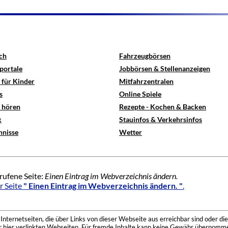
ch
Fahrzeugbörsen
portale
Jobbörsen & Stellenanzeigen
 für Kinder
Mitfahrzentralen
s
Online Spiele
e hören
Rezepte - Kochen & Backen
x
Stauinfos & Verkehrsinfos
hnisse
Wetter
rufene Seite:
Einen Eintrag im Webverzeichnis ändern.
r Seite
" Einen Eintrag im Webverzeichnis ändern. "
.
nternetseiten, die über Links von dieser Webseite aus erreichbar sind oder die
der hier verlinkten Webseiten. Für fremde Inhalte kann keine Gewähr übernomme