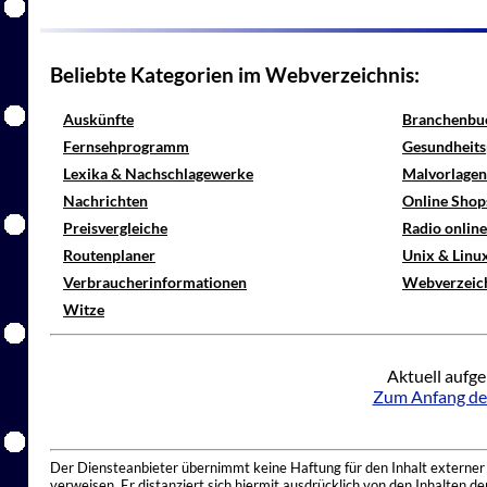
Beliebte Kategorien im Webverzeichnis:
Auskünfte
Branchenbu
Fernsehprogramm
Gesundheits
Lexika & Nachschlagewerke
Malvorlagen
Nachrichten
Online Shop
Preisvergleiche
Radio onlin
Routenplaner
Unix & Linu
Verbraucherinformationen
Webverzeic
Witze
Aktuell aufge
Zum Anfang de
Der Diensteanbieter übernimmt keine Haftung für den Inhalt externer I
verweisen. Er distanziert sich hiermit ausdrücklich von den Inhalten 