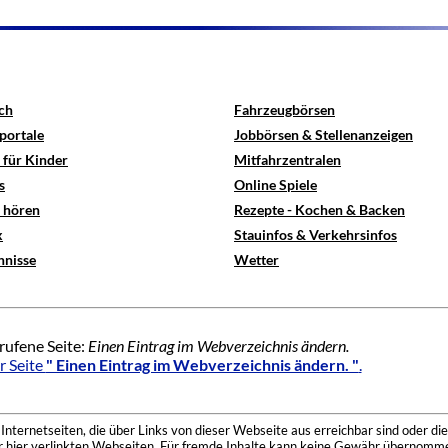
ch
Fahrzeugbörsen
portale
Jobbörsen & Stellenanzeigen
 für Kinder
Mitfahrzentralen
s
Online Spiele
e hören
Rezepte - Kochen & Backen
x
Stauinfos & Verkehrsinfos
hnisse
Wetter
rufene Seite:
Einen Eintrag im Webverzeichnis ändern.
r Seite
" Einen Eintrag im Webverzeichnis ändern. "
.
nternetseiten, die über Links von dieser Webseite aus erreichbar sind oder die
der hier verlinkten Webseiten. Für fremde Inhalte kann keine Gewähr übernomme