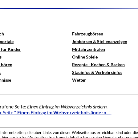
ch
Fahrzeugbörsen
portale
Jobbörsen & Stellenanzeigen
 für Kinder
Mitfahrzentralen
s
Online Spiele
e hören
Rezepte - Kochen & Backen
x
Stauinfos & Verkehrsinfos
hnisse
Wetter
rufene Seite:
Einen Eintrag im Webverzeichnis ändern.
r Seite
" Einen Eintrag im Webverzeichnis ändern. "
.
nternetseiten, die über Links von dieser Webseite aus erreichbar sind oder die
der hier verlinkten Webseiten. Für fremde Inhalte kann keine Gewähr übernomme