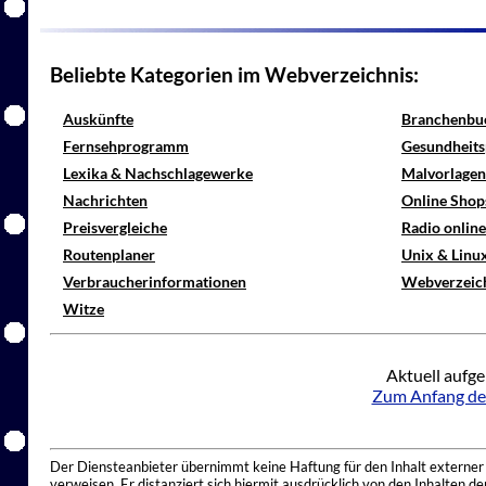
Beliebte Kategorien im Webverzeichnis:
Auskünfte
Branchenbu
Fernsehprogramm
Gesundheits
Lexika & Nachschlagewerke
Malvorlagen
Nachrichten
Online Shop
Preisvergleiche
Radio onlin
Routenplaner
Unix & Linu
Verbraucherinformationen
Webverzeic
Witze
Aktuell aufge
Zum Anfang de
Der Diensteanbieter übernimmt keine Haftung für den Inhalt externer I
verweisen. Er distanziert sich hiermit ausdrücklich von den Inhalten 