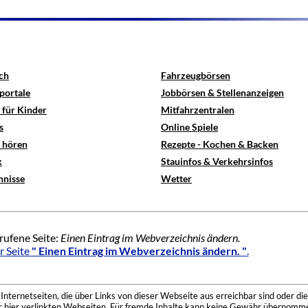
ch
Fahrzeugbörsen
portale
Jobbörsen & Stellenanzeigen
 für Kinder
Mitfahrzentralen
s
Online Spiele
e hören
Rezepte - Kochen & Backen
x
Stauinfos & Verkehrsinfos
hnisse
Wetter
rufene Seite:
Einen Eintrag im Webverzeichnis ändern.
r Seite
" Einen Eintrag im Webverzeichnis ändern. "
.
nternetseiten, die über Links von dieser Webseite aus erreichbar sind oder die
der hier verlinkten Webseiten. Für fremde Inhalte kann keine Gewähr übernomme