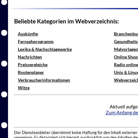
Beliebte Kategorien im Webverzeichnis:
Auskünfte
Branchenbu
Fernsehprogramm
Gesundheits
Lexika & Nachschlagewerke
Malvorlagen
Nachrichten
Online Shop
Preisvergleiche
Radio onlin
Routenplaner
Unix & Linu
Verbraucherinformationen
Webverzeic
Witze
Aktuell aufge
Zum Anfang de
Der Diensteanbieter übernimmt keine Haftung für den Inhalt externer I
verweisen. Er distanziert sich hiermit ausdrücklich von den Inhalten 