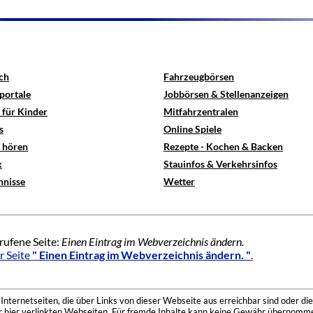
ch
Fahrzeugbörsen
portale
Jobbörsen & Stellenanzeigen
 für Kinder
Mitfahrzentralen
s
Online Spiele
e hören
Rezepte - Kochen & Backen
x
Stauinfos & Verkehrsinfos
hnisse
Wetter
rufene Seite:
Einen Eintrag im Webverzeichnis ändern.
r Seite
" Einen Eintrag im Webverzeichnis ändern. "
.
nternetseiten, die über Links von dieser Webseite aus erreichbar sind oder die
der hier verlinkten Webseiten. Für fremde Inhalte kann keine Gewähr übernomme