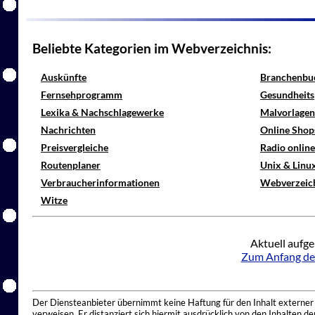
Beliebte Kategorien im Webverzeichnis:
Auskünfte
Branchenbu
Fernsehprogramm
Gesundheits
Lexika & Nachschlagewerke
Malvorlagen
Nachrichten
Online Shop
Preisvergleiche
Radio onlin
Routenplaner
Unix & Linu
Verbraucherinformationen
Webverzeic
Witze
Aktuell aufge
Zum Anfang de
Der Diensteanbieter übernimmt keine Haftung für den Inhalt externer I
verweisen. Er distanziert sich hiermit ausdrücklich von den Inhalten 