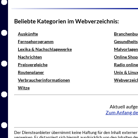
Beliebte Kategorien im Webverzeichnis:
Auskünfte
Branchenbu
Fernsehprogramm
Gesundheits
Lexika & Nachschlagewerke
Malvorlagen
Nachrichten
Online Shop
Preisvergleiche
Radio onlin
Routenplaner
Unix & Linu
Verbraucherinformationen
Webverzeic
Witze
Aktuell aufge
Zum Anfang de
Der Diensteanbieter übernimmt keine Haftung für den Inhalt externer I
verweisen. Er distanziert sich hiermit ausdrücklich von den Inhalten 