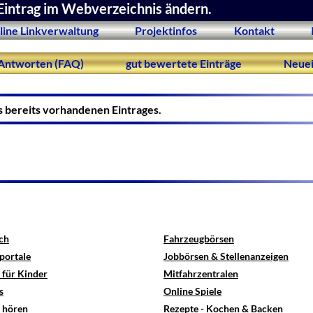
Eintrag im Webverzeichnis ändern.
line Linkverwaltung
Projektinfos
Kontakt
Antworten (FAQ)
gut bewertete Einträge
Neuei
s bereits vorhandenen Eintrages.
ch
Fahrzeugbörsen
portale
Jobbörsen & Stellenanzeigen
 für Kinder
Mitfahrzentralen
s
Online Spiele
e hören
Rezepte - Kochen & Backen