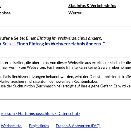
x
Stauinfos & Verkehrsinfos
hnisse
Wetter
rufene Seite:
Einen Eintrag im Webverzeichnis ändern.
r Seite
" Einen Eintrag im Webverzeichnis ändern. "
.
nternetseiten, die über Links von dieser Webseite aus erreichbar sind oder die
der hier verlinkten Webseiten. Für fremde Inhalte kann keine Gewähr übernomme
 Falls Rechtsverletzungen bekannt werden, wird der Diensteanbieter betroffe
Markenzeichen sind Eigentum der jeweiligen Rechteinhaber.
se der Suchfunktion (Suchmaschine) erfolgt auf Ihre eigene Gefahr. Es wird ke
pressum - Haftungsausschluss - Datenschutz
Werbemittel
Projektinfos
Fragen & Antworten (FAQ)