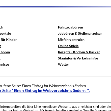
ch
Fahrzeugbörsen
portale
Jobbörsen & Stellenanzeigen
 für Kinder
Mitfahrzentralen
s
Online Spiele
e hören
Rezepte - Kochen & Backen
x
Stauinfos & Verkehrsinfos
hnisse
Wetter
rufene Seite:
Einen Eintrag im Webverzeichnis ändern.
r Seite
" Einen Eintrag im Webverzeichnis ändern. "
.
nternetseiten, die über Links von dieser Webseite aus erreichbar sind oder die
der hier verlinkten Webseiten. Für fremde Inhalte kann keine Gewähr übernomme