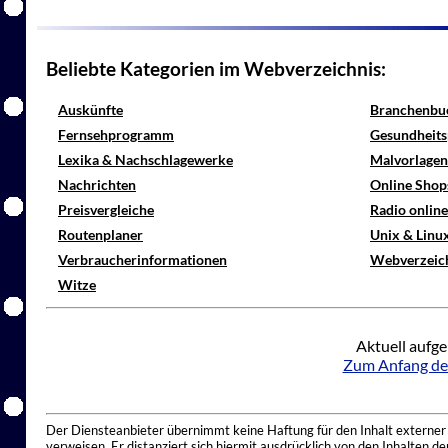
Beliebte Kategorien im Webverzeichnis:
Auskünfte
Branchenbu
Fernsehprogramm
Gesundheits
Lexika & Nachschlagewerke
Malvorlagen
Nachrichten
Online Shop
Preisvergleiche
Radio onlin
Routenplaner
Unix & Linu
Verbraucherinformationen
Webverzeic
Witze
Aktuell aufge
Zum Anfang de
Der Diensteanbieter übernimmt keine Haftung für den Inhalt externer I
verweisen. Er distanziert sich hiermit ausdrücklich von den Inhalten 