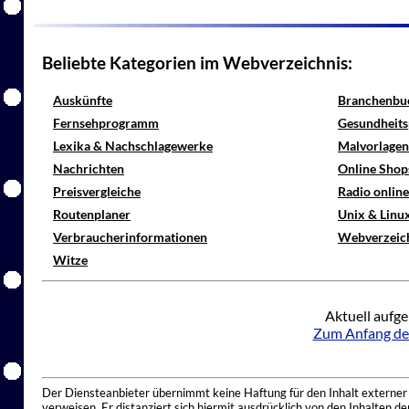
Beliebte Kategorien im Webverzeichnis:
Auskünfte
Branchenbu
Fernsehprogramm
Gesundheits
Lexika & Nachschlagewerke
Malvorlagen
Nachrichten
Online Shop
Preisvergleiche
Radio onlin
Routenplaner
Unix & Linu
Verbraucherinformationen
Webverzeic
Witze
Aktuell aufge
Zum Anfang de
Der Diensteanbieter übernimmt keine Haftung für den Inhalt externer I
verweisen. Er distanziert sich hiermit ausdrücklich von den Inhalten 