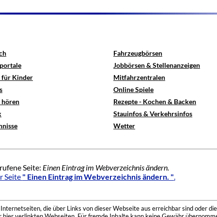
ch
Fahrzeugbörsen
portale
Jobbörsen & Stellenanzeigen
 für Kinder
Mitfahrzentralen
s
Online Spiele
e hören
Rezepte - Kochen & Backen
x
Stauinfos & Verkehrsinfos
hnisse
Wetter
rufene Seite:
Einen Eintrag im Webverzeichnis ändern.
r Seite
" Einen Eintrag im Webverzeichnis ändern. "
.
nternetseiten, die über Links von dieser Webseite aus erreichbar sind oder die
der hier verlinkten Webseiten. Für fremde Inhalte kann keine Gewähr übernomme