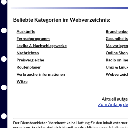
Beliebte Kategorien im Webverzeichnis:
Auskünfte
Branchenbu
Fernsehprogramm
Gesundheits
Lexika & Nachschlagewerke
Malvorlagen
Nachrichten
Online Shop
Preisvergleiche
Radio onlin
Routenplaner
Unix & Linu
Verbraucherinformationen
Webverzeic
Witze
Aktuell aufge
Zum Anfang de
Der Diensteanbieter übernimmt keine Haftung für den Inhalt externer I
verweisen. Er distanziert sich hiermit ausdrücklich von den Inhalten 