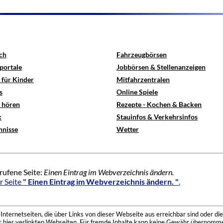
ch
Fahrzeugbörsen
portale
Jobbörsen & Stellenanzeigen
 für Kinder
Mitfahrzentralen
s
Online Spiele
e hören
Rezepte - Kochen & Backen
x
Stauinfos & Verkehrsinfos
hnisse
Wetter
rufene Seite:
Einen Eintrag im Webverzeichnis ändern.
r Seite
" Einen Eintrag im Webverzeichnis ändern. "
.
nternetseiten, die über Links von dieser Webseite aus erreichbar sind oder die
der hier verlinkten Webseiten. Für fremde Inhalte kann keine Gewähr übernomme