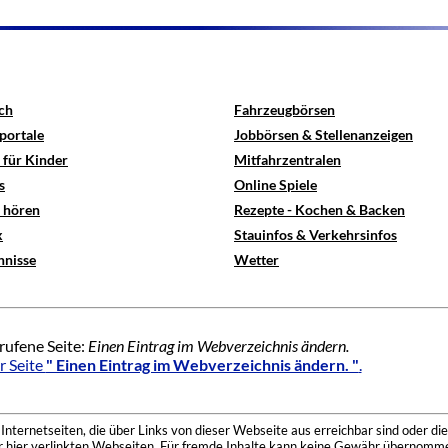
ch
Fahrzeugbörsen
portale
Jobbörsen & Stellenanzeigen
 für Kinder
Mitfahrzentralen
s
Online Spiele
e hören
Rezepte - Kochen & Backen
x
Stauinfos & Verkehrsinfos
hnisse
Wetter
rufene Seite:
Einen Eintrag im Webverzeichnis ändern.
r Seite
" Einen Eintrag im Webverzeichnis ändern. "
.
nternetseiten, die über Links von dieser Webseite aus erreichbar sind oder die
der hier verlinkten Webseiten. Für fremde Inhalte kann keine Gewähr übernomme