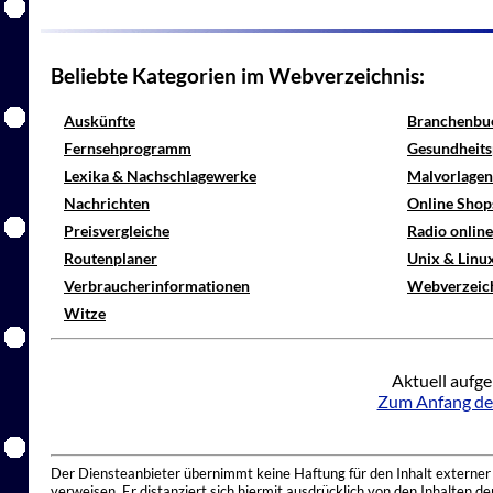
Beliebte Kategorien im Webverzeichnis:
Auskünfte
Branchenbu
Fernsehprogramm
Gesundheits
Lexika & Nachschlagewerke
Malvorlagen
Nachrichten
Online Shop
Preisvergleiche
Radio onlin
Routenplaner
Unix & Linu
Verbraucherinformationen
Webverzeic
Witze
Aktuell aufge
Zum Anfang de
Der Diensteanbieter übernimmt keine Haftung für den Inhalt externer I
verweisen. Er distanziert sich hiermit ausdrücklich von den Inhalten 