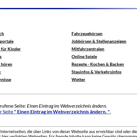
ch
Fahrzeugbörsen
portale
Jobbörsen & Stellenanzeigen
 für Kinder
Mitfahrzentralen
s
Online Spiele
e hören
Rezepte - Kochen & Backen
x
Stauinfos & Verkehrsinfos
hnisse
Wetter
rufene Seite:
Einen Eintrag im Webverzeichnis ändern.
r Seite
" Einen Eintrag im Webverzeichnis ändern. "
.
nternetseiten, die über Links von dieser Webseite aus erreichbar sind oder die
der hier verlinkten Webseiten. Für fremde Inhalte kann keine Gewähr übernomme