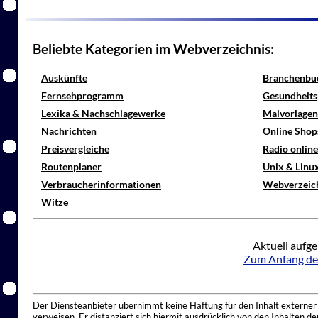
Beliebte Kategorien im Webverzeichnis:
Auskünfte
Branchenbu
Fernsehprogramm
Gesundheits
Lexika & Nachschlagewerke
Malvorlagen
Nachrichten
Online Shop
Preisvergleiche
Radio onlin
Routenplaner
Unix & Linu
Verbraucherinformationen
Webverzeic
Witze
Aktuell aufge
Zum Anfang de
Der Diensteanbieter übernimmt keine Haftung für den Inhalt externer I
verweisen. Er distanziert sich hiermit ausdrücklich von den Inhalten 