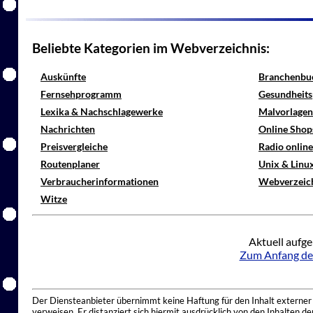
Beliebte Kategorien im Webverzeichnis:
Auskünfte
Branchenbu
Fernsehprogramm
Gesundheits
Lexika & Nachschlagewerke
Malvorlagen
Nachrichten
Online Shop
Preisvergleiche
Radio onlin
Routenplaner
Unix & Linu
Verbraucherinformationen
Webverzeic
Witze
Aktuell aufge
Zum Anfang de
Der Diensteanbieter übernimmt keine Haftung für den Inhalt externer I
verweisen. Er distanziert sich hiermit ausdrücklich von den Inhalten 