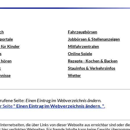
ch
Fahrzeugbörsen
portale
Jobbörsen & Stellenanzeigen
 für Kinder
Mitfahrzentralen
s
Online Spiele
e hören
Rezepte - Kochen & Backen
x
Stauinfos & Verkehrsinfos
hnisse
Wetter
rufene Seite:
Einen Eintrag im Webverzeichnis ändern.
r Seite
" Einen Eintrag im Webverzeichnis ändern. "
.
nternetseiten, die über Links von dieser Webseite aus erreichbar sind oder die
der hier verlinkten Webseiten. Für fremde Inhalte kann keine Gewähr übernomme