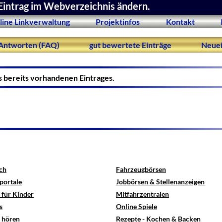
Eintrag im Webverzeichnis ändern.
line Linkverwaltung
Projektinfos
Kontakt
Antworten (FAQ)
gut bewertete Einträge
Neuei
s bereits vorhandenen Eintrages.
ch
Fahrzeugbörsen
portale
Jobbörsen & Stellenanzeigen
 für Kinder
Mitfahrzentralen
s
Online Spiele
e hören
Rezepte - Kochen & Backen