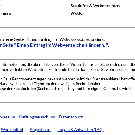
x
Stauinfos & Verkehrsinfos
hnisse
Wetter
rufene Seite:
Einen Eintrag im Webverzeichnis ändern.
r Seite
" Einen Eintrag im Webverzeichnis ändern. "
.
nternetseiten, die über Links von dieser Webseite aus erreichbar sind oder die
der hier verlinkten Webseiten. Für fremde Inhalte kann keine Gewähr übernomme
 Falls Rechtsverletzungen bekannt werden, wird der Diensteanbieter betroffe
Markenzeichen sind Eigentum der jeweiligen Rechteinhaber.
se der Suchfunktion (Suchmaschine) erfolgt auf Ihre eigene Gefahr. Es wird ke
pressum - Haftungsausschluss - Datenschutz
Werbemittel
Projektinfos
Fragen & Antworten (FAQ)