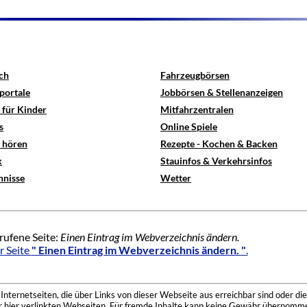
ch
Fahrzeugbörsen
portale
Jobbörsen & Stellenanzeigen
 für Kinder
Mitfahrzentralen
s
Online Spiele
e hören
Rezepte - Kochen & Backen
x
Stauinfos & Verkehrsinfos
hnisse
Wetter
rufene Seite:
Einen Eintrag im Webverzeichnis ändern.
r Seite
" Einen Eintrag im Webverzeichnis ändern. "
.
nternetseiten, die über Links von dieser Webseite aus erreichbar sind oder die
der hier verlinkten Webseiten. Für fremde Inhalte kann keine Gewähr übernomme