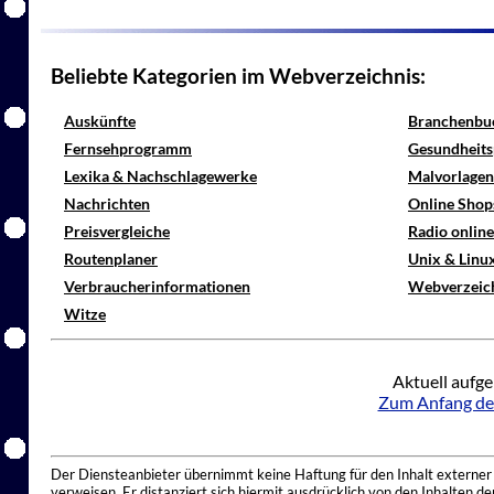
Beliebte Kategorien im Webverzeichnis:
Auskünfte
Branchenbu
Fernsehprogramm
Gesundheits
Lexika & Nachschlagewerke
Malvorlagen
Nachrichten
Online Shop
Preisvergleiche
Radio onlin
Routenplaner
Unix & Linu
Verbraucherinformationen
Webverzeic
Witze
Aktuell aufge
Zum Anfang de
Der Diensteanbieter übernimmt keine Haftung für den Inhalt externer I
verweisen. Er distanziert sich hiermit ausdrücklich von den Inhalten 