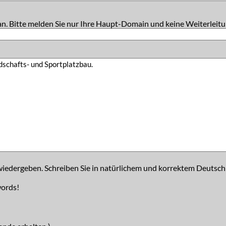
an. Bitte melden Sie nur Ihre Haupt-Domain und keine Weiterleitu
iedergeben. Schreiben Sie in natürlichem und korrektem Deutsch
words!