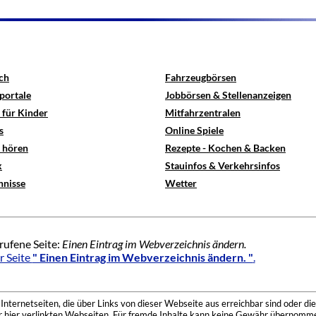
ch
Fahrzeugbörsen
portale
Jobbörsen & Stellenanzeigen
 für Kinder
Mitfahrzentralen
s
Online Spiele
e hören
Rezepte - Kochen & Backen
x
Stauinfos & Verkehrsinfos
hnisse
Wetter
rufene Seite:
Einen Eintrag im Webverzeichnis ändern.
r Seite
" Einen Eintrag im Webverzeichnis ändern. "
.
nternetseiten, die über Links von dieser Webseite aus erreichbar sind oder die
der hier verlinkten Webseiten. Für fremde Inhalte kann keine Gewähr übernomme