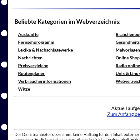
Beliebte Kategorien im Webverzeichnis:
Auskünfte
Branchenbu
Fernsehprogramm
Gesundheits
Lexika & Nachschlagewerke
Malvorlagen
Nachrichten
Online Shop
Preisvergleiche
Radio onlin
Routenplaner
Unix & Linu
Verbraucherinformationen
Webverzeic
Witze
Aktuell aufge
Zum Anfang de
Der Diensteanbieter übernimmt keine Haftung für den Inhalt externer I
verweisen. Er distanziert sich hiermit ausdrücklich von den Inhalten 