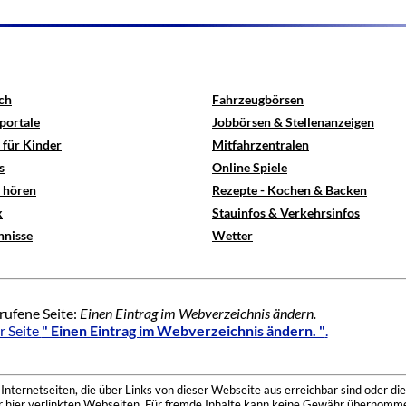
ch
Fahrzeugbörsen
portale
Jobbörsen & Stellenanzeigen
 für Kinder
Mitfahrzentralen
s
Online Spiele
e hören
Rezepte - Kochen & Backen
x
Stauinfos & Verkehrsinfos
hnisse
Wetter
rufene Seite:
Einen Eintrag im Webverzeichnis ändern.
r Seite
" Einen Eintrag im Webverzeichnis ändern. "
.
nternetseiten, die über Links von dieser Webseite aus erreichbar sind oder die
der hier verlinkten Webseiten. Für fremde Inhalte kann keine Gewähr übernomme