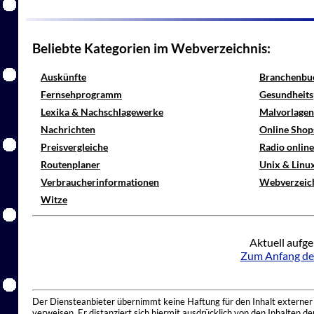
Beliebte Kategorien im Webverzeichnis:
Auskünfte
Branchenbu
Fernsehprogramm
Gesundheits
Lexika & Nachschlagewerke
Malvorlagen
Nachrichten
Online Shop
Preisvergleiche
Radio onlin
Routenplaner
Unix & Linu
Verbraucherinformationen
Webverzeic
Witze
Aktuell aufge
Zum Anfang de
Der Diensteanbieter übernimmt keine Haftung für den Inhalt externer I
verweisen. Er distanziert sich hiermit ausdrücklich von den Inhalten 