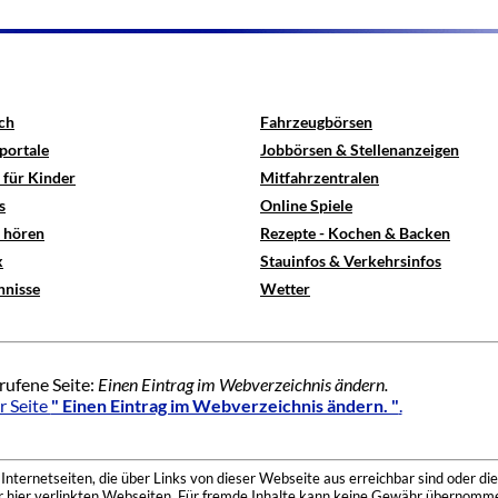
ch
Fahrzeugbörsen
portale
Jobbörsen & Stellenanzeigen
 für Kinder
Mitfahrzentralen
s
Online Spiele
e hören
Rezepte - Kochen & Backen
x
Stauinfos & Verkehrsinfos
hnisse
Wetter
rufene Seite:
Einen Eintrag im Webverzeichnis ändern.
r Seite
" Einen Eintrag im Webverzeichnis ändern. "
.
nternetseiten, die über Links von dieser Webseite aus erreichbar sind oder die
der hier verlinkten Webseiten. Für fremde Inhalte kann keine Gewähr übernomme