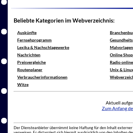
Beliebte Kategorien im Webverzeichnis:
Auskünfte
Branchenbu
Fernsehprogramm
Gesundheits
Lexika & Nachschlagewerke
Malvorlagen
Nachrichten
Online Shop
Preisvergleiche
Radio onlin
Routenplaner
Unix & Linu
Verbraucherinformationen
Webverzeic
Witze
Aktuell aufge
Zum Anfang de
Der Diensteanbieter übernimmt keine Haftung für den Inhalt externer I
verweisen. Er distanziert sich hiermit ausdrücklich von den Inhalten 