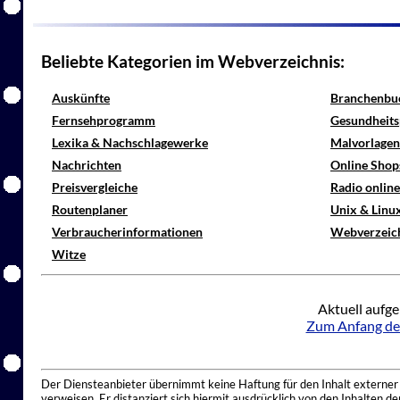
Beliebte Kategorien im Webverzeichnis:
Auskünfte
Branchenbu
Fernsehprogramm
Gesundheits
Lexika & Nachschlagewerke
Malvorlagen
Nachrichten
Online Shop
Preisvergleiche
Radio onlin
Routenplaner
Unix & Linu
Verbraucherinformationen
Webverzeic
Witze
Aktuell aufge
Zum Anfang de
Der Diensteanbieter übernimmt keine Haftung für den Inhalt externer I
verweisen. Er distanziert sich hiermit ausdrücklich von den Inhalten 