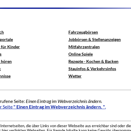
ch
Fahrzeugbörsen
portale
Jobbörsen & Stellenanzeigen
 für Kinder
Mitfahrzentralen
s
Online Spiele
e hören
Rezepte - Kochen & Backen
x
Stauinfos & Verkehrsinfos
hnisse
Wetter
rufene Seite:
Einen Eintrag im Webverzeichnis ändern.
r Seite
" Einen Eintrag im Webverzeichnis ändern. "
.
nternetseiten, die über Links von dieser Webseite aus erreichbar sind oder die
der hier verlinkten Webseiten. Für fremde Inhalte kann keine Gewähr übernomme