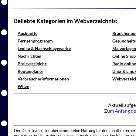
Beliebte Kategorien im Webverzeichnis:
Auskünfte
Branchenbu
Fernsehprogramm
Gesundheits
Lexika & Nachschlagewerke
Malvorlagen
Nachrichten
Online Shop
Preisvergleiche
Radio onlin
Routenplaner
Unix & Linu
Verbraucherinformationen
Webverzeic
Witze
Aktuell aufge
Zum Anfang de
Der Diensteanbieter übernimmt keine Haftung für den Inhalt externer I
verweisen. Er distanziert sich hiermit ausdrücklich von den Inhalten 