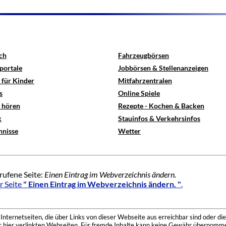
ch
Fahrzeugbörsen
portale
Jobbörsen & Stellenanzeigen
 für Kinder
Mitfahrzentralen
s
Online Spiele
e hören
Rezepte - Kochen & Backen
x
Stauinfos & Verkehrsinfos
hnisse
Wetter
rufene Seite:
Einen Eintrag im Webverzeichnis ändern.
r Seite
" Einen Eintrag im Webverzeichnis ändern. "
.
nternetseiten, die über Links von dieser Webseite aus erreichbar sind oder die
der hier verlinkten Webseiten. Für fremde Inhalte kann keine Gewähr übernomme