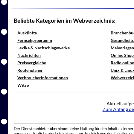
Beliebte Kategorien im Webverzeichnis:
Auskünfte
Branchenbu
Fernsehprogramm
Gesundheits
Lexika & Nachschlagewerke
Malvorlagen
Nachrichten
Online Shop
Preisvergleiche
Radio onlin
Routenplaner
Unix & Linu
Verbraucherinformationen
Webverzeic
Witze
Aktuell aufge
Zum Anfang de
Der Diensteanbieter übernimmt keine Haftung für den Inhalt externer I
verweisen. Er distanziert sich hiermit ausdrücklich von den Inhalten 