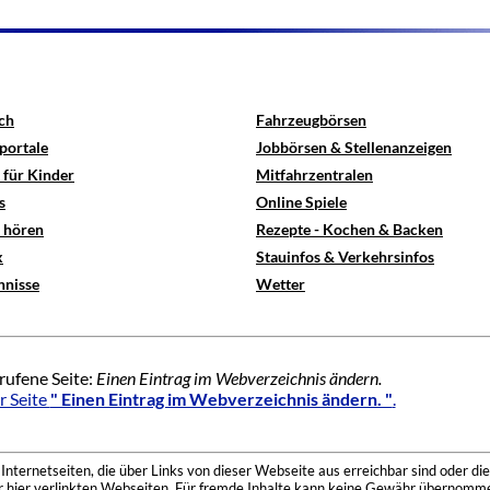
ch
Fahrzeugbörsen
portale
Jobbörsen & Stellenanzeigen
 für Kinder
Mitfahrzentralen
s
Online Spiele
e hören
Rezepte - Kochen & Backen
x
Stauinfos & Verkehrsinfos
hnisse
Wetter
rufene Seite:
Einen Eintrag im Webverzeichnis ändern.
r Seite
" Einen Eintrag im Webverzeichnis ändern. "
.
nternetseiten, die über Links von dieser Webseite aus erreichbar sind oder die
der hier verlinkten Webseiten. Für fremde Inhalte kann keine Gewähr übernomme