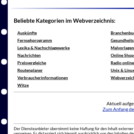
Beliebte Kategorien im Webverzeichnis:
Auskünfte
Branchenbu
Fernsehprogramm
Gesundheits
Lexika & Nachschlagewerke
Malvorlagen
Nachrichten
Online Shop
Preisvergleiche
Radio onlin
Routenplaner
Unix & Linu
Verbraucherinformationen
Webverzeic
Witze
Aktuell aufge
Zum Anfang de
Der Diensteanbieter übernimmt keine Haftung für den Inhalt externer I
verweisen. Er distanziert sich hiermit ausdrücklich von den Inhalten 