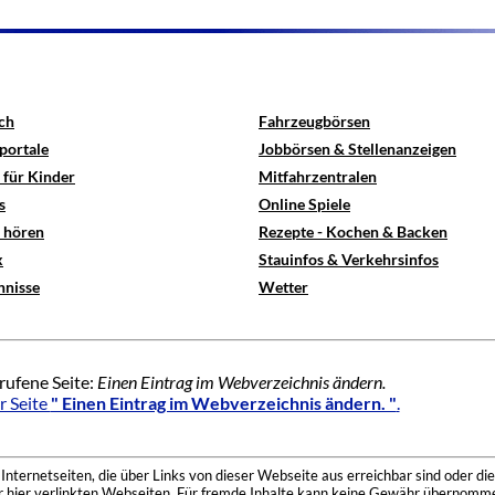
ch
Fahrzeugbörsen
portale
Jobbörsen & Stellenanzeigen
 für Kinder
Mitfahrzentralen
s
Online Spiele
e hören
Rezepte - Kochen & Backen
x
Stauinfos & Verkehrsinfos
hnisse
Wetter
rufene Seite:
Einen Eintrag im Webverzeichnis ändern.
r Seite
" Einen Eintrag im Webverzeichnis ändern. "
.
nternetseiten, die über Links von dieser Webseite aus erreichbar sind oder die
der hier verlinkten Webseiten. Für fremde Inhalte kann keine Gewähr übernomme