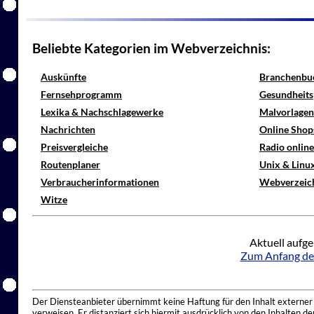
Beliebte Kategorien im Webverzeichnis:
Auskünfte
Branchenbu
Fernsehprogramm
Gesundheits
Lexika & Nachschlagewerke
Malvorlagen
Nachrichten
Online Shop
Preisvergleiche
Radio onlin
Routenplaner
Unix & Linu
Verbraucherinformationen
Webverzeic
Witze
Aktuell aufge
Zum Anfang de
Der Diensteanbieter übernimmt keine Haftung für den Inhalt externer I
verweisen. Er distanziert sich hiermit ausdrücklich von den Inhalten 