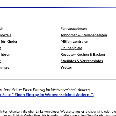
ch
Fahrzeugbörsen
portale
Jobbörsen & Stellenanzeigen
 für Kinder
Mitfahrzentralen
s
Online Spiele
e hören
Rezepte - Kochen & Backen
x
Stauinfos & Verkehrsinfos
hnisse
Wetter
rufene Seite:
Einen Eintrag im Webverzeichnis ändern.
r Seite
" Einen Eintrag im Webverzeichnis ändern. "
.
nternetseiten, die über Links von dieser Webseite aus erreichbar sind oder die
der hier verlinkten Webseiten. Für fremde Inhalte kann keine Gewähr übernomme