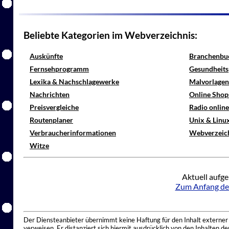
Beliebte Kategorien im Webverzeichnis:
Auskünfte
Branchenbu
Fernsehprogramm
Gesundheits
Lexika & Nachschlagewerke
Malvorlagen
Nachrichten
Online Shop
Preisvergleiche
Radio onlin
Routenplaner
Unix & Linu
Verbraucherinformationen
Webverzeic
Witze
Aktuell aufge
Zum Anfang de
Der Diensteanbieter übernimmt keine Haftung für den Inhalt externer I
verweisen. Er distanziert sich hiermit ausdrücklich von den Inhalten 