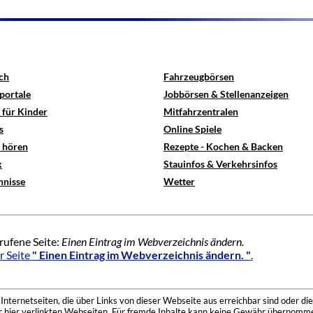
ch
Fahrzeugbörsen
portale
Jobbörsen & Stellenanzeigen
 für Kinder
Mitfahrzentralen
s
Online Spiele
e hören
Rezepte - Kochen & Backen
x
Stauinfos & Verkehrsinfos
hnisse
Wetter
rufene Seite:
Einen Eintrag im Webverzeichnis ändern.
r Seite
" Einen Eintrag im Webverzeichnis ändern. "
.
nternetseiten, die über Links von dieser Webseite aus erreichbar sind oder die
der hier verlinkten Webseiten. Für fremde Inhalte kann keine Gewähr übernomme