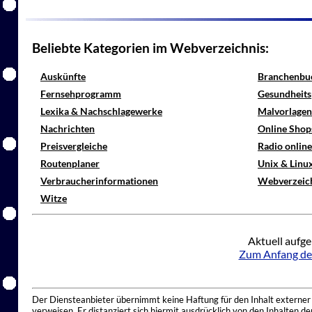
Beliebte Kategorien im Webverzeichnis:
Auskünfte
Branchenbu
Fernsehprogramm
Gesundheits
Lexika & Nachschlagewerke
Malvorlagen
Nachrichten
Online Shop
Preisvergleiche
Radio onlin
Routenplaner
Unix & Linu
Verbraucherinformationen
Webverzeic
Witze
Aktuell aufge
Zum Anfang de
Der Diensteanbieter übernimmt keine Haftung für den Inhalt externer I
verweisen. Er distanziert sich hiermit ausdrücklich von den Inhalten 