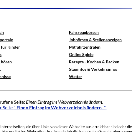
ch
Fahrzeugbörsen
portale
Jobbörsen & Stellenanzeigen
 für Kinder
Mitfahrzentralen
s
Online Spiele
e hören
Rezepte - Kochen & Backen
x
Stauinfos & Verkehrsinfos
hnisse
Wetter
rufene Seite:
Einen Eintrag im Webverzeichnis ändern.
r Seite
" Einen Eintrag im Webverzeichnis ändern. "
.
nternetseiten, die über Links von dieser Webseite aus erreichbar sind oder die
der hier verlinkten Webseiten. Für fremde Inhalte kann keine Gewähr übernomme