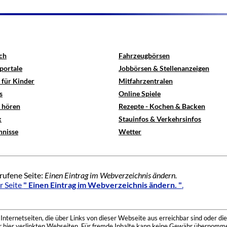
ch
Fahrzeugbörsen
portale
Jobbörsen & Stellenanzeigen
 für Kinder
Mitfahrzentralen
s
Online Spiele
e hören
Rezepte - Kochen & Backen
x
Stauinfos & Verkehrsinfos
hnisse
Wetter
rufene Seite:
Einen Eintrag im Webverzeichnis ändern.
r Seite
" Einen Eintrag im Webverzeichnis ändern. "
.
nternetseiten, die über Links von dieser Webseite aus erreichbar sind oder die
der hier verlinkten Webseiten. Für fremde Inhalte kann keine Gewähr übernomme