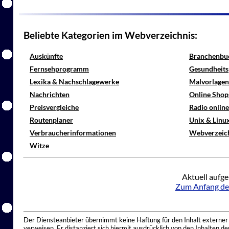
Beliebte Kategorien im Webverzeichnis:
Auskünfte
Branchenbu
Fernsehprogramm
Gesundheits
Lexika & Nachschlagewerke
Malvorlagen
Nachrichten
Online Shop
Preisvergleiche
Radio onlin
Routenplaner
Unix & Linu
Verbraucherinformationen
Webverzeic
Witze
Aktuell aufge
Zum Anfang de
Der Diensteanbieter übernimmt keine Haftung für den Inhalt externer I
verweisen. Er distanziert sich hiermit ausdrücklich von den Inhalten 