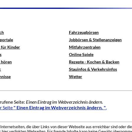
ch
Fahrzeugbörsen
portale
Jobbörsen & Stellenanzeigen
 für Kinder
Mitfahrzentralen
s
Online Spiele
e hören
Rezepte - Kochen & Backen
x
Stauinfos & Verkehrsinfos
hnisse
Wetter
rufene Seite:
Einen Eintrag im Webverzeichnis ändern.
r Seite
" Einen Eintrag im Webverzeichnis ändern. "
.
nternetseiten, die über Links von dieser Webseite aus erreichbar sind oder die
der hier verlinkten Webseiten. Für fremde Inhalte kann keine Gewähr übernomme