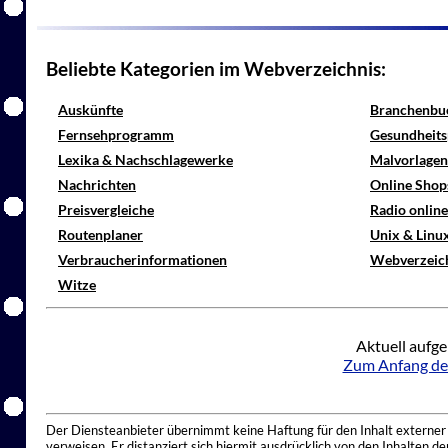
Beliebte Kategorien im Webverzeichnis:
Auskünfte
Branchenbu
Fernsehprogramm
Gesundheits
Lexika & Nachschlagewerke
Malvorlagen
Nachrichten
Online Shop
Preisvergleiche
Radio onlin
Routenplaner
Unix & Linu
Verbraucherinformationen
Webverzeic
Witze
Aktuell aufge
Zum Anfang de
Der Diensteanbieter übernimmt keine Haftung für den Inhalt externer I
verweisen. Er distanziert sich hiermit ausdrücklich von den Inhalten 