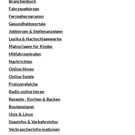
Branchenbuch
Fahrzeugbörsen
Fernsehprogramm
Gesundheitsportale
Jobbörsen & Stellenanzeigen
Lexika & Nachschlagewerke
Malvorlagen für Kinder
Mitfahrzentralen
Nachrichten
Online Shops
Online Spiele
Preisvergleiche
Radio online hören
Rezepte - Kochen & Backen
Routenplaner
Unix & Linux
Stauinfos & Verkehrsinfos
Verbraucherinformationen