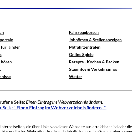
ch
Fahrzeugbörsen
portale
Jobbörsen & Stellenanzeigen
 für Kinder
Mitfahrzentralen
s
Online Spiele
e hören
Rezepte - Kochen & Backen
x
Stauinfos & Verkehrsinfos
hnisse
Wetter
rufene Seite:
Einen Eintrag im Webverzeichnis ändern.
r Seite
" Einen Eintrag im Webverzeichnis ändern. "
.
nternetseiten, die über Links von dieser Webseite aus erreichbar sind oder die
der hier verlinkten Webseiten. Für fremde Inhalte kann keine Gewähr übernomme