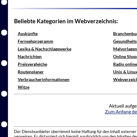
Beliebte Kategorien im Webverzeichnis:
Auskünfte
Branchenbu
Fernsehprogramm
Gesundheits
Lexika & Nachschlagewerke
Malvorlagen
Nachrichten
Online Shop
Preisvergleiche
Radio onlin
Routenplaner
Unix & Linu
Verbraucherinformationen
Webverzeic
Witze
Aktuell aufge
Zum Anfang de
Der Diensteanbieter übernimmt keine Haftung für den Inhalt externer I
verweisen. Er distanziert sich hiermit ausdrücklich von den Inhalten 