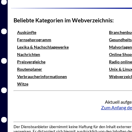
Beliebte Kategorien im Webverzeichnis:
Auskünfte
Branchenbu
Fernsehprogramm
Gesundheits
Lexika & Nachschlagewerke
Malvorlagen
Nachrichten
Online Shop
Preisvergleiche
Radio onlin
Routenplaner
Unix & Linu
Verbraucherinformationen
Webverzeic
Witze
Aktuell aufge
Zum Anfang de
Der Diensteanbieter übernimmt keine Haftung für den Inhalt externer I
verweisen. Er distanziert sich hiermit ausdrücklich von den Inhalten 