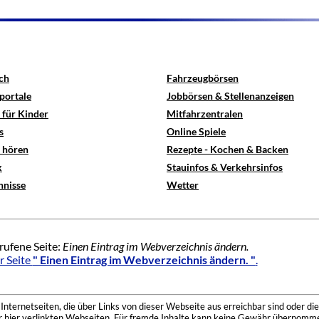
ch
Fahrzeugbörsen
portale
Jobbörsen & Stellenanzeigen
 für Kinder
Mitfahrzentralen
s
Online Spiele
e hören
Rezepte - Kochen & Backen
x
Stauinfos & Verkehrsinfos
hnisse
Wetter
rufene Seite:
Einen Eintrag im Webverzeichnis ändern.
r Seite
" Einen Eintrag im Webverzeichnis ändern. "
.
nternetseiten, die über Links von dieser Webseite aus erreichbar sind oder die
der hier verlinkten Webseiten. Für fremde Inhalte kann keine Gewähr übernomme