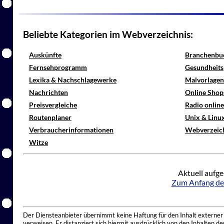
Beliebte Kategorien im Webverzeichnis:
Auskünfte
Branchenbu
Fernsehprogramm
Gesundheits
Lexika & Nachschlagewerke
Malvorlagen
Nachrichten
Online Shop
Preisvergleiche
Radio onlin
Routenplaner
Unix & Linu
Verbraucherinformationen
Webverzeic
Witze
Aktuell aufge
Zum Anfang de
Der Diensteanbieter übernimmt keine Haftung für den Inhalt externer I
verweisen. Er distanziert sich hiermit ausdrücklich von den Inhalten 