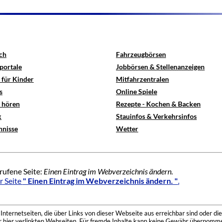
ch
Fahrzeugbörsen
portale
Jobbörsen & Stellenanzeigen
 für Kinder
Mitfahrzentralen
s
Online Spiele
e hören
Rezepte - Kochen & Backen
x
Stauinfos & Verkehrsinfos
hnisse
Wetter
rufene Seite:
Einen Eintrag im Webverzeichnis ändern.
r Seite
" Einen Eintrag im Webverzeichnis ändern. "
.
nternetseiten, die über Links von dieser Webseite aus erreichbar sind oder die
der hier verlinkten Webseiten. Für fremde Inhalte kann keine Gewähr übernomme