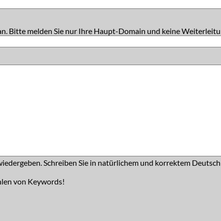
an. Bitte melden Sie nur Ihre Haupt-Domain und keine Weiterleitu
iedergeben. Schreiben Sie in natürlichem und korrektem Deutsch
hlen von Keywords!