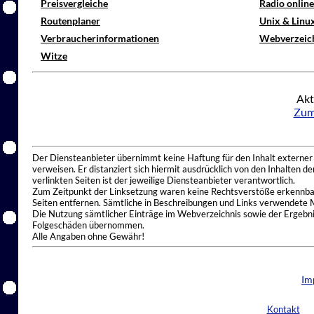
Preisvergleiche
Radio onlin
Routenplaner
Unix & Linu
Verbraucherinformationen
Webverzeic
Witze
Akt
Zum
Der Diensteanbieter übernimmt keine Haftung für den Inhalt externer I
verweisen. Er distanziert sich hiermit ausdrücklich von den Inhalten 
verlinkten Seiten ist der jeweilige Diensteanbieter verantwortlich.
Zum Zeitpunkt der Linksetzung waren keine Rechtsverstöße erkennbar.
Seiten entfernen. Sämtliche in Beschreibungen und Links verwendete 
Die Nutzung sämtlicher Einträge im Webverzeichnis sowie der Ergebnis
Folgeschäden übernommen.
Alle Angaben ohne Gewähr!
Im
Kontakt