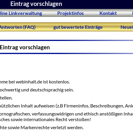
Eintrag vorschlagen
line Linkverwaltung
Projektinfos
Kontakt
Antworten (FAQ)
gut bewertete Einträge
Neuei
Eintrag vorschlagen
me bei webinhalt.de ist kostenlos.
 hochwertig und deutschsprachig sein.
tellen.
nützlichen Inhalt aufweisen (z.B Firmeninfos, Beschreibungen, Anle
ornografischen, verfassungswidrigen und ethisch anstößigen Inha
tsches sowie internationales Recht verstoßen!
hte sowie Markenrechte verletzt werden.