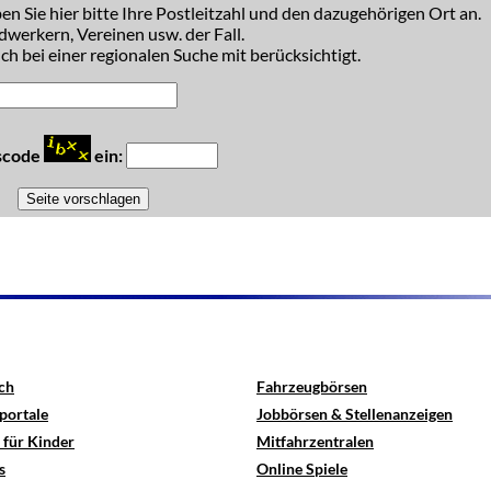
n Sie hier bitte Ihre Postleitzahl und den dazugehörigen Ort an.
dwerkern, Vereinen usw. der Fall.
h bei einer regionalen Suche mit berücksichtigt.
tscode
ein:
ch
Fahrzeugbörsen
portale
Jobbörsen & Stellenanzeigen
 für Kinder
Mitfahrzentralen
s
Online Spiele