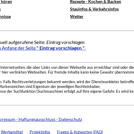
e hören
Rezepte - Kochen & Backen
x
Stauinfos & Verkehrsinfos
hnisse
Wetter
uell aufgerufene Seite:
Eintrag vorschlagen
 Anfang der Seite
" Eintrag vorschlagen "
.
nternetseiten, die über Links von dieser Webseite aus erreichbar sind oder die
der hier verlinkten Webseiten. Für fremde Inhalte kann keine Gewähr übernomme
 Falls Rechtsverletzungen bekannt werden, wird der Diensteanbieter betroffe
Markenzeichen sind Eigentum der jeweiligen Rechteinhaber.
se der Suchfunktion (Suchmaschine) erfolgt auf Ihre eigene Gefahr. Es wird ke
pressum - Haftungsausschluss - Datenschutz
Werbemittel
Projektinfos
Fragen & Antworten (FAQ)