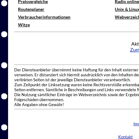
Preisvergleiche
Radio onlin
Routenplaner
Unix & Linu
Verbraucherinformationen
Webverzeic
Witze
Akt
Zum
Der Diensteanbieter übernimmt keine Haftung für den Inhalt externer I
verweisen. Er distanziert sich hiermit ausdrücklich von den Inhalten 
verlinkten Seiten ist der jeweilige Diensteanbieter verantwortlich.
Zum Zeitpunkt der Linksetzung waren keine Rechtsverstöße erkennbar.
Seiten entfernen. Sämtliche in Beschreibungen und Links verwendete 
Die Nutzung sämtlicher Einträge im Webverzeichnis sowie der Ergebnis
Folgeschäden übernommen.
Alle Angaben ohne Gewähr!
Im
Kontakt