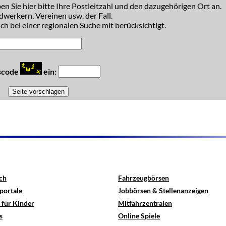
n Sie hier bitte Ihre Postleitzahl und den dazugehörigen Ort an.
dwerkern, Vereinen usw. der Fall.
h bei einer regionalen Suche mit berücksichtigt.
tscode
ein:
ch
Fahrzeugbörsen
portale
Jobbörsen & Stellenanzeigen
 für Kinder
Mitfahrzentralen
s
Online Spiele