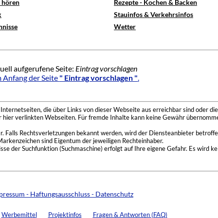
e hören
Rezepte - Kochen & Backen
x
Stauinfos & Verkehrsinfos
hnisse
Wetter
uell aufgerufene Seite:
Eintrag vorschlagen
 Anfang der Seite
" Eintrag vorschlagen "
.
nternetseiten, die über Links von dieser Webseite aus erreichbar sind oder die
der hier verlinkten Webseiten. Für fremde Inhalte kann keine Gewähr übernomme
 Falls Rechtsverletzungen bekannt werden, wird der Diensteanbieter betroffe
Markenzeichen sind Eigentum der jeweiligen Rechteinhaber.
se der Suchfunktion (Suchmaschine) erfolgt auf Ihre eigene Gefahr. Es wird ke
pressum - Haftungsausschluss - Datenschutz
Werbemittel
Projektinfos
Fragen & Antworten (FAQ)