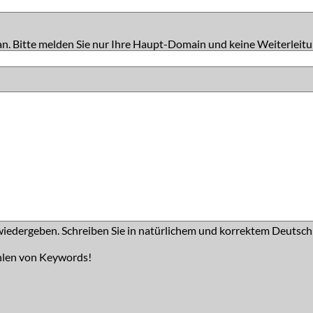
an. Bitte melden Sie nur Ihre Haupt-Domain und keine Weiterleitu
iedergeben. Schreiben Sie in natürlichem und korrektem Deutsch
hlen von Keywords!