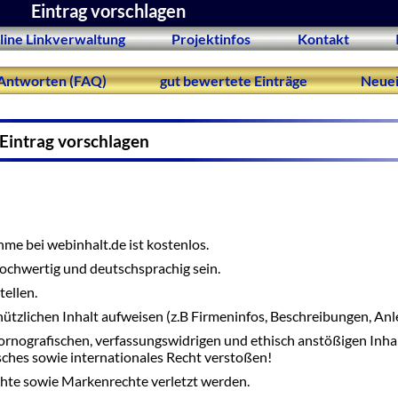
Eintrag vorschlagen
line Linkverwaltung
Projektinfos
Kontakt
Antworten (FAQ)
gut bewertete Einträge
Neuei
Eintrag vorschlagen
me bei webinhalt.de ist kostenlos.
 hochwertig und deutschsprachig sein.
tellen.
nützlichen Inhalt aufweisen (z.B Firmeninfos, Beschreibungen, Anle
ornografischen, verfassungswidrigen und ethisch anstößigen Inha
tsches sowie internationales Recht verstoßen!
hte sowie Markenrechte verletzt werden.