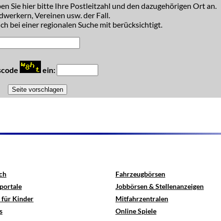
n Sie hier bitte Ihre Postleitzahl und den dazugehörigen Ort an.
dwerkern, Vereinen usw. der Fall.
h bei einer regionalen Suche mit berücksichtigt.
tscode
ein:
ch
Fahrzeugbörsen
portale
Jobbörsen & Stellenanzeigen
 für Kinder
Mitfahrzentralen
s
Online Spiele