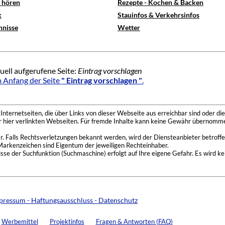
e hören
Rezepte - Kochen & Backen
x
Stauinfos & Verkehrsinfos
hnisse
Wetter
uell aufgerufene Seite:
Eintrag vorschlagen
 Anfang der Seite
" Eintrag vorschlagen "
.
nternetseiten, die über Links von dieser Webseite aus erreichbar sind oder die
der hier verlinkten Webseiten. Für fremde Inhalte kann keine Gewähr übernomme
 Falls Rechtsverletzungen bekannt werden, wird der Diensteanbieter betroffe
Markenzeichen sind Eigentum der jeweiligen Rechteinhaber.
se der Suchfunktion (Suchmaschine) erfolgt auf Ihre eigene Gefahr. Es wird ke
pressum - Haftungsausschluss - Datenschutz
Werbemittel
Projektinfos
Fragen & Antworten (FAQ)