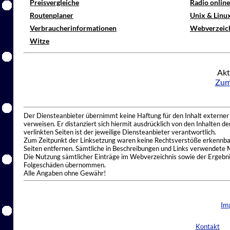
Preisvergleiche
Radio onlin
Routenplaner
Unix & Linu
Verbraucherinformationen
Webverzeic
Witze
Akt
Zum
Der Diensteanbieter übernimmt keine Haftung für den Inhalt externer I
verweisen. Er distanziert sich hiermit ausdrücklich von den Inhalten 
verlinkten Seiten ist der jeweilige Diensteanbieter verantwortlich.
Zum Zeitpunkt der Linksetzung waren keine Rechtsverstöße erkennbar.
Seiten entfernen. Sämtliche in Beschreibungen und Links verwendete 
Die Nutzung sämtlicher Einträge im Webverzeichnis sowie der Ergebnis
Folgeschäden übernommen.
Alle Angaben ohne Gewähr!
Im
Kontakt