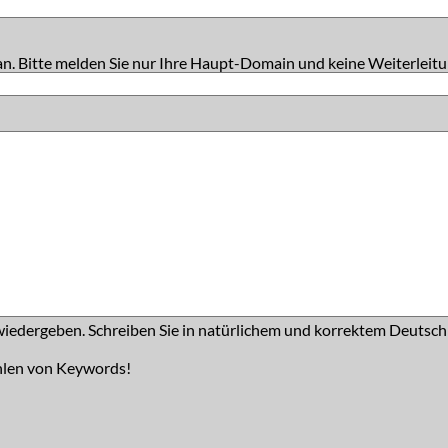
an. Bitte melden Sie nur Ihre Haupt-Domain und keine Weiterleitu
iedergeben. Schreiben Sie in natürlichem und korrektem Deutsch
hlen von Keywords!