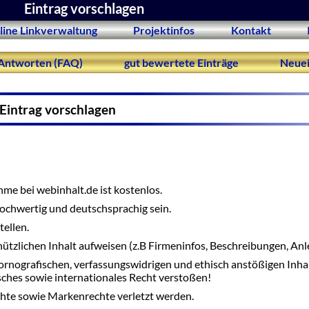
Eintrag vorschlagen
line Linkverwaltung
Projektinfos
Kontakt
Antworten (FAQ)
gut bewertete Einträge
Neuei
Eintrag vorschlagen
me bei webinhalt.de ist kostenlos.
 hochwertig und deutschsprachig sein.
tellen.
nützlichen Inhalt aufweisen (z.B Firmeninfos, Beschreibungen, Anle
ornografischen, verfassungswidrigen und ethisch anstößigen Inha
tsches sowie internationales Recht verstoßen!
hte sowie Markenrechte verletzt werden.