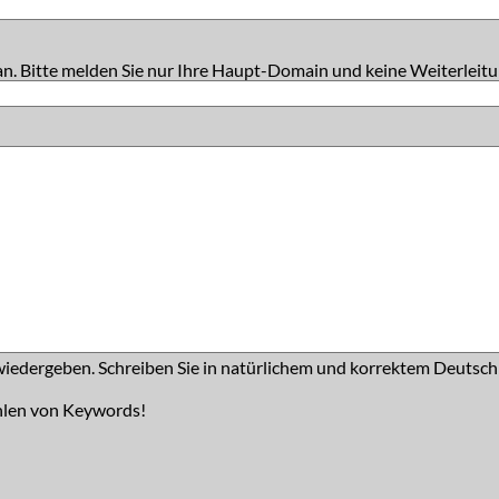
an. Bitte melden Sie nur Ihre Haupt-Domain und keine Weiterleitu
iedergeben. Schreiben Sie in natürlichem und korrektem Deutsch
hlen von Keywords!