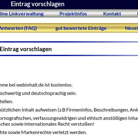
Eintrag vorschlagen
line Linkverwaltung
Projektinfos
Kontakt
Antworten (FAQ)
gut bewertete Einträge
Neuei
Eintrag vorschlagen
me bei webinhalt.de ist kostenlos.
 hochwertig und deutschsprachig sein.
tellen.
nützlichen Inhalt aufweisen (z.B Firmeninfos, Beschreibungen, Anle
ornografischen, verfassungswidrigen und ethisch anstößigen Inha
tsches sowie internationales Recht verstoßen!
hte sowie Markenrechte verletzt werden.