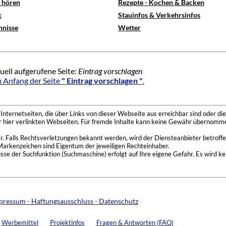
e hören
Rezepte - Kochen & Backen
x
Stauinfos & Verkehrsinfos
hnisse
Wetter
uell aufgerufene Seite:
Eintrag vorschlagen
 Anfang der Seite
" Eintrag vorschlagen "
.
nternetseiten, die über Links von dieser Webseite aus erreichbar sind oder die
der hier verlinkten Webseiten. Für fremde Inhalte kann keine Gewähr übernomme
 Falls Rechtsverletzungen bekannt werden, wird der Diensteanbieter betroffe
Markenzeichen sind Eigentum der jeweiligen Rechteinhaber.
se der Suchfunktion (Suchmaschine) erfolgt auf Ihre eigene Gefahr. Es wird ke
pressum - Haftungsausschluss - Datenschutz
Werbemittel
Projektinfos
Fragen & Antworten (FAQ)