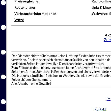
Preisvergleiche
Radio onlin
Routenplaner
Unix & Linu
Verbraucherinformationen
Webverzeic
Witze
Akt
Zum
Der Diensteanbieter übernimmt keine Haftung für den Inhalt externer I
verweisen. Er distanziert sich hiermit ausdrücklich von den Inhalten 
verlinkten Seiten ist der jeweilige Diensteanbieter verantwortlich.
Zum Zeitpunkt der Linksetzung waren keine Rechtsverstöße erkennbar.
Seiten entfernen. Sämtliche in Beschreibungen und Links verwendete 
Die Nutzung sämtlicher Einträge im Webverzeichnis sowie der Ergebnis
Folgeschäden übernommen.
Alle Angaben ohne Gewähr!
Im
Kontakt