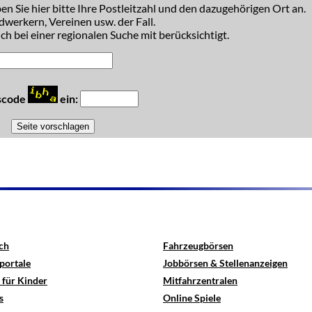
n Sie hier bitte Ihre Postleitzahl und den dazugehörigen Ort an.
dwerkern, Vereinen usw. der Fall.
h bei einer regionalen Suche mit berücksichtigt.
tscode
ein:
ch
Fahrzeugbörsen
portale
Jobbörsen & Stellenanzeigen
 für Kinder
Mitfahrzentralen
s
Online Spiele