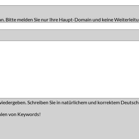
an. Bitte melden Sie nur Ihre Haupt-Domain und keine Weiterleitu
iedergeben. Schreiben Sie in natürlichem und korrektem Deutsch
hlen von Keywords!