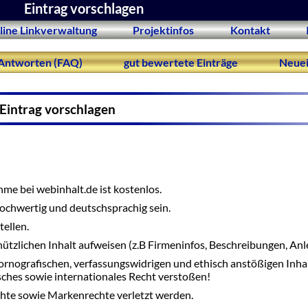
Eintrag vorschlagen
line Linkverwaltung
Projektinfos
Kontakt
Antworten (FAQ)
gut bewertete Einträge
Neuei
Eintrag vorschlagen
me bei webinhalt.de ist kostenlos.
 hochwertig und deutschsprachig sein.
tellen.
nützlichen Inhalt aufweisen (z.B Firmeninfos, Beschreibungen, Anle
ornografischen, verfassungswidrigen und ethisch anstößigen Inha
tsches sowie internationales Recht verstoßen!
hte sowie Markenrechte verletzt werden.