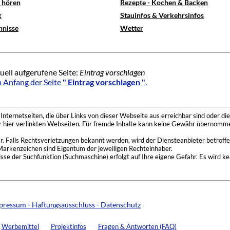
e hören
Rezepte - Kochen & Backen
x
Stauinfos & Verkehrsinfos
hnisse
Wetter
uell aufgerufene Seite:
Eintrag vorschlagen
 Anfang der Seite
" Eintrag vorschlagen "
.
nternetseiten, die über Links von dieser Webseite aus erreichbar sind oder die
der hier verlinkten Webseiten. Für fremde Inhalte kann keine Gewähr übernomme
 Falls Rechtsverletzungen bekannt werden, wird der Diensteanbieter betroffe
Markenzeichen sind Eigentum der jeweiligen Rechteinhaber.
se der Suchfunktion (Suchmaschine) erfolgt auf Ihre eigene Gefahr. Es wird ke
pressum - Haftungsausschluss - Datenschutz
Werbemittel
Projektinfos
Fragen & Antworten (FAQ)