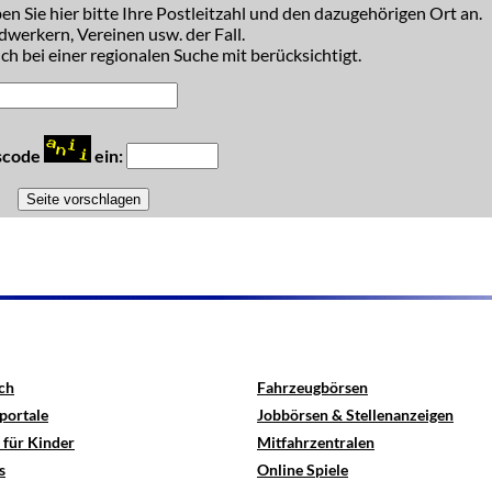
n Sie hier bitte Ihre Postleitzahl und den dazugehörigen Ort an.
dwerkern, Vereinen usw. der Fall.
h bei einer regionalen Suche mit berücksichtigt.
tscode
ein:
ch
Fahrzeugbörsen
portale
Jobbörsen & Stellenanzeigen
 für Kinder
Mitfahrzentralen
s
Online Spiele