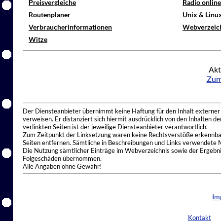
Preisvergleiche
Radio onlin
Routenplaner
Unix & Linu
Verbraucherinformationen
Webverzeic
Witze
Akt
Zum
Der Diensteanbieter übernimmt keine Haftung für den Inhalt externer I
verweisen. Er distanziert sich hiermit ausdrücklich von den Inhalten 
verlinkten Seiten ist der jeweilige Diensteanbieter verantwortlich.
Zum Zeitpunkt der Linksetzung waren keine Rechtsverstöße erkennbar.
Seiten entfernen. Sämtliche in Beschreibungen und Links verwendete 
Die Nutzung sämtlicher Einträge im Webverzeichnis sowie der Ergebnis
Folgeschäden übernommen.
Alle Angaben ohne Gewähr!
Im
Kontakt