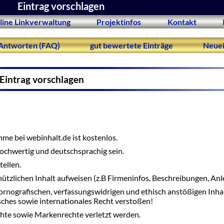
Eintrag vorschlagen
line Linkverwaltung
Projektinfos
Kontakt
Antworten (FAQ)
gut bewertete Einträge
Neuei
Eintrag vorschlagen
me bei webinhalt.de ist kostenlos.
 hochwertig und deutschsprachig sein.
tellen.
nützlichen Inhalt aufweisen (z.B Firmeninfos, Beschreibungen, Anle
ornografischen, verfassungswidrigen und ethisch anstößigen Inha
tsches sowie internationales Recht verstoßen!
hte sowie Markenrechte verletzt werden.