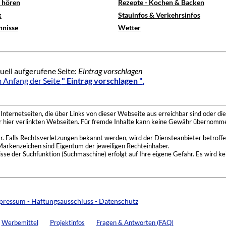
e hören
Rezepte - Kochen & Backen
x
Stauinfos & Verkehrsinfos
hnisse
Wetter
uell aufgerufene Seite:
Eintrag vorschlagen
 Anfang der Seite
" Eintrag vorschlagen "
.
nternetseiten, die über Links von dieser Webseite aus erreichbar sind oder die
der hier verlinkten Webseiten. Für fremde Inhalte kann keine Gewähr übernomme
 Falls Rechtsverletzungen bekannt werden, wird der Diensteanbieter betroffe
Markenzeichen sind Eigentum der jeweiligen Rechteinhaber.
se der Suchfunktion (Suchmaschine) erfolgt auf Ihre eigene Gefahr. Es wird ke
pressum - Haftungsausschluss - Datenschutz
Werbemittel
Projektinfos
Fragen & Antworten (FAQ)