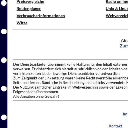
Preisvergleiche
Radio onlin
Routenplaner
Unix & Linu
Verbraucherinformationen
Webverzeic
Witze
Akt
Zum
Der Diensteanbieter übernimmt keine Haftung für den Inhalt externer I
verweisen. Er distanziert sich hiermit ausdrücklich von den Inhalten 
verlinkten Seiten ist der jeweilige Diensteanbieter verantwortlich.
Zum Zeitpunkt der Linksetzung waren keine Rechtsverstöße erkennbar.
Seiten entfernen. Sämtliche in Beschreibungen und Links verwendete 
Die Nutzung sämtlicher Einträge im Webverzeichnis sowie der Ergebnis
Folgeschäden übernommen.
Alle Angaben ohne Gewähr!
Im
Kontakt