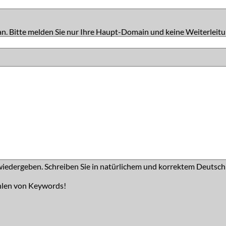
an. Bitte melden Sie nur Ihre Haupt-Domain und keine Weiterleitu
iedergeben. Schreiben Sie in natürlichem und korrektem Deutsch
hlen von Keywords!