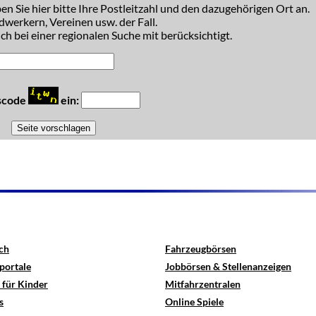
n Sie hier bitte Ihre Postleitzahl und den dazugehörigen Ort an.
dwerkern, Vereinen usw. der Fall.
h bei einer regionalen Suche mit berücksichtigt.
tscode
ein:
ch
Fahrzeugbörsen
portale
Jobbörsen & Stellenanzeigen
 für Kinder
Mitfahrzentralen
s
Online Spiele