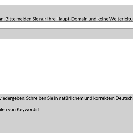
an. Bitte melden Sie nur Ihre Haupt-Domain und keine Weiterleitu
iedergeben. Schreiben Sie in natürlichem und korrektem Deutsch
hlen von Keywords!