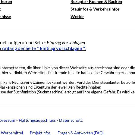
e hören
Rezepte - Kochen & Backen
x
Stauinfos & Verkehrsinfos
hnisse
Wetter
uell aufgerufene Seite:
Eintrag vorschlagen
 Anfang der Seite
" Eintrag vorschlagen "
.
nternetseiten, die über Links von dieser Webseite aus erreichbar sind oder die
der hier verlinkten Webseiten. Für fremde Inhalte kann keine Gewähr übernomme
 Falls Rechtsverletzungen bekannt werden, wird der Diensteanbieter betroffe
Markenzeichen sind Eigentum der jeweiligen Rechteinhaber.
se der Suchfunktion (Suchmaschine) erfolgt auf Ihre eigene Gefahr. Es wird ke
pressum - Haftungsausschluss - Datenschutz
Werbemittel
Projektinfos
Fragen & Antworten (FAQ)