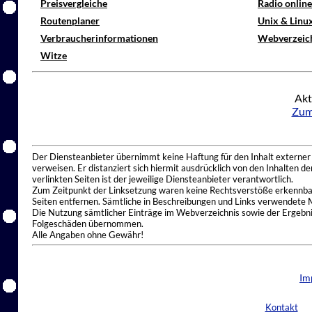
Preisvergleiche
Radio onlin
Routenplaner
Unix & Linu
Verbraucherinformationen
Webverzeic
Witze
Akt
Zum
Der Diensteanbieter übernimmt keine Haftung für den Inhalt externer I
verweisen. Er distanziert sich hiermit ausdrücklich von den Inhalten 
verlinkten Seiten ist der jeweilige Diensteanbieter verantwortlich.
Zum Zeitpunkt der Linksetzung waren keine Rechtsverstöße erkennbar.
Seiten entfernen. Sämtliche in Beschreibungen und Links verwendete 
Die Nutzung sämtlicher Einträge im Webverzeichnis sowie der Ergebnis
Folgeschäden übernommen.
Alle Angaben ohne Gewähr!
Im
Kontakt