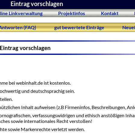
Eintrag vorschlagen
line Linkverwaltung
Projektinfos
Kontakt
Antworten (FAQ)
gut bewertete Einträge
Neuei
Eintrag vorschlagen
me bei webinhalt.de ist kostenlos.
 hochwertig und deutschsprachig sein.
tellen.
nützlichen Inhalt aufweisen (z.B Firmeninfos, Beschreibungen, Anle
ornografischen, verfassungswidrigen und ethisch anstößigen Inha
tsches sowie internationales Recht verstoßen!
hte sowie Markenrechte verletzt werden.