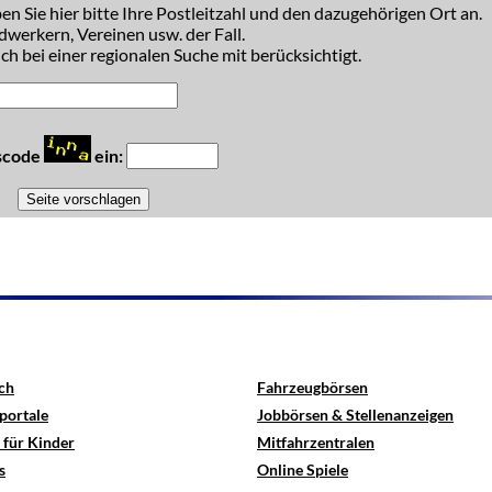
n Sie hier bitte Ihre Postleitzahl und den dazugehörigen Ort an.
dwerkern, Vereinen usw. der Fall.
h bei einer regionalen Suche mit berücksichtigt.
tscode
ein:
ch
Fahrzeugbörsen
portale
Jobbörsen & Stellenanzeigen
 für Kinder
Mitfahrzentralen
s
Online Spiele