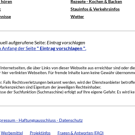
e hören
Rezepte - Kochen & Backen
x
Stauinfos & Verkehrsinfos
hnisse
Wetter
uell aufgerufene Seite:
Eintrag vorschlagen
 Anfang der Seite
" Eintrag vorschlagen "
.
nternetseiten, die über Links von dieser Webseite aus erreichbar sind oder die
der hier verlinkten Webseiten. Für fremde Inhalte kann keine Gewähr übernomme
 Falls Rechtsverletzungen bekannt werden, wird der Diensteanbieter betroffe
Markenzeichen sind Eigentum der jeweiligen Rechteinhaber.
se der Suchfunktion (Suchmaschine) erfolgt auf Ihre eigene Gefahr. Es wird ke
pressum - Haftungsausschluss - Datenschutz
Werbemittel
Projektinfos
Fragen & Antworten (FAQ)