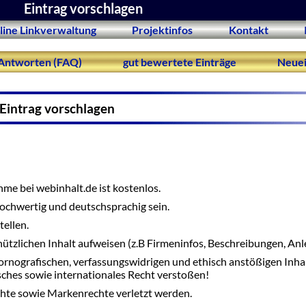
Eintrag vorschlagen
line Linkverwaltung
Projektinfos
Kontakt
Antworten (FAQ)
gut bewertete Einträge
Neuei
Eintrag vorschlagen
me bei webinhalt.de ist kostenlos.
 hochwertig und deutschsprachig sein.
tellen.
nützlichen Inhalt aufweisen (z.B Firmeninfos, Beschreibungen, Anle
ornografischen, verfassungswidrigen und ethisch anstößigen Inha
tsches sowie internationales Recht verstoßen!
hte sowie Markenrechte verletzt werden.