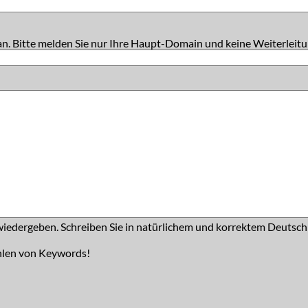
an. Bitte melden Sie nur Ihre Haupt-Domain und keine Weiterleitu
iedergeben. Schreiben Sie in natürlichem und korrektem Deutsch
hlen von Keywords!