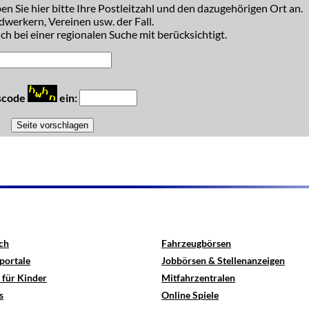
n Sie hier bitte Ihre Postleitzahl und den dazugehörigen Ort an.
dwerkern, Vereinen usw. der Fall.
h bei einer regionalen Suche mit berücksichtigt.
tscode
ein:
ch
Fahrzeugbörsen
portale
Jobbörsen & Stellenanzeigen
 für Kinder
Mitfahrzentralen
s
Online Spiele