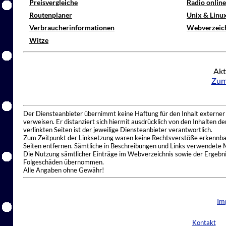
Preisvergleiche
Radio onlin
Routenplaner
Unix & Linu
Verbraucherinformationen
Webverzeic
Witze
Akt
Zum
Der Diensteanbieter übernimmt keine Haftung für den Inhalt externer I
verweisen. Er distanziert sich hiermit ausdrücklich von den Inhalten 
verlinkten Seiten ist der jeweilige Diensteanbieter verantwortlich.
Zum Zeitpunkt der Linksetzung waren keine Rechtsverstöße erkennbar.
Seiten entfernen. Sämtliche in Beschreibungen und Links verwendete 
Die Nutzung sämtlicher Einträge im Webverzeichnis sowie der Ergebnis
Folgeschäden übernommen.
Alle Angaben ohne Gewähr!
Im
Kontakt