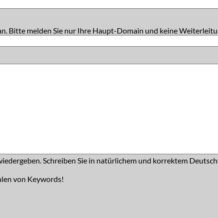
an. Bitte melden Sie nur Ihre Haupt-Domain und keine Weiterleitu
iedergeben. Schreiben Sie in natürlichem und korrektem Deutsch
hlen von Keywords!