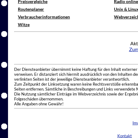
Preisvergleiche
Radio onlin
Routenplaner
Unix & Linu
Verbraucherinformationen
Webverzeic
Witze
Akt
Zum
Der Diensteanbieter übernimmt keine Haftung für den Inhalt externer I
verweisen. Er distanziert sich hiermit ausdrücklich von den Inhalten 
verlinkten Seiten ist der jeweilige Diensteanbieter verantwortlich.
Zum Zeitpunkt der Linksetzung waren keine Rechtsverstöße erkennbar.
Seiten entfernen. Sämtliche in Beschreibungen und Links verwendete 
Die Nutzung sämtlicher Einträge im Webverzeichnis sowie der Ergebnis
Folgeschäden übernommen.
Alle Angaben ohne Gewähr!
Im
Kontakt