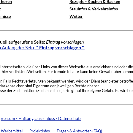
e hören
Rezepte - Kochen & Backen
x
Stauinfos & Verkehrsinfos
hnisse
Wetter
uell aufgerufene Seite:
Eintrag vorschlagen
 Anfang der Seite
" Eintrag vorschlagen "
.
nternetseiten, die über Links von dieser Webseite aus erreichbar sind oder die
der hier verlinkten Webseiten. Für fremde Inhalte kann keine Gewähr übernomme
 Falls Rechtsverletzungen bekannt werden, wird der Diensteanbieter betroffe
Markenzeichen sind Eigentum der jeweiligen Rechteinhaber.
se der Suchfunktion (Suchmaschine) erfolgt auf Ihre eigene Gefahr. Es wird ke
pressum - Haftungsausschluss - Datenschutz
Werbemittel
Projektinfos
Fragen & Antworten (FAQ)