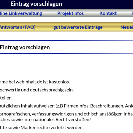
Eintrag vorschlagen
line Linkverwaltung
Projektinfos
Kontakt
Antworten (FAQ)
gut bewertete Einträge
Neuei
Eintrag vorschlagen
me bei webinhalt.de ist kostenlos.
 hochwertig und deutschsprachig sein.
tellen.
nützlichen Inhalt aufweisen (z.B Firmeninfos, Beschreibungen, Anle
ornografischen, verfassungswidrigen und ethisch anstößigen Inha
tsches sowie internationales Recht verstoßen!
hte sowie Markenrechte verletzt werden.