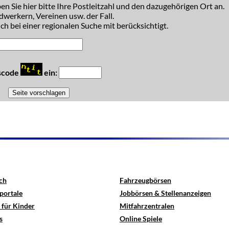
n Sie hier bitte Ihre Postleitzahl und den dazugehörigen Ort an.
dwerkern, Vereinen usw. der Fall.
h bei einer regionalen Suche mit berücksichtigt.
tscode
ein:
ch
Fahrzeugbörsen
portale
Jobbörsen & Stellenanzeigen
 für Kinder
Mitfahrzentralen
s
Online Spiele