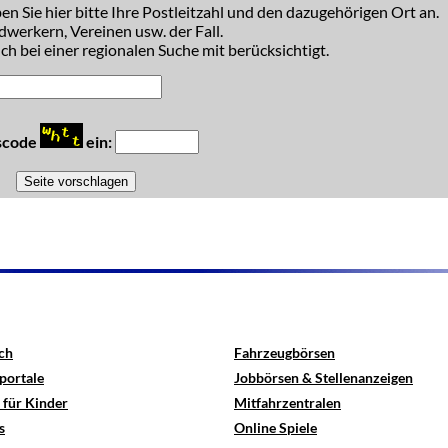
n Sie hier bitte Ihre Postleitzahl und den dazugehörigen Ort an.
dwerkern, Vereinen usw. der Fall.
h bei einer regionalen Suche mit berücksichtigt.
tscode
ein:
ch
Fahrzeugbörsen
portale
Jobbörsen & Stellenanzeigen
 für Kinder
Mitfahrzentralen
s
Online Spiele