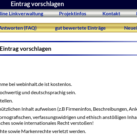
Eintrag vorschlagen
line Linkverwaltung
Projektinfos
Kontakt
Antworten (FAQ)
gut bewertete Einträge
Neuei
Eintrag vorschlagen
me bei webinhalt.de ist kostenlos.
 hochwertig und deutschsprachig sein.
tellen.
nützlichen Inhalt aufweisen (z.B Firmeninfos, Beschreibungen, Anle
ornografischen, verfassungswidrigen und ethisch anstößigen Inha
tsches sowie internationales Recht verstoßen!
hte sowie Markenrechte verletzt werden.