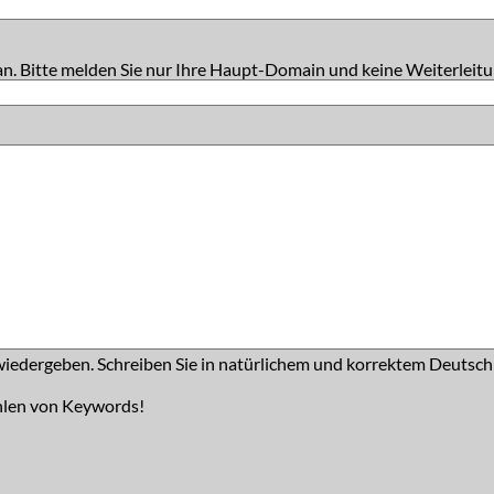
an. Bitte melden Sie nur Ihre Haupt-Domain und keine Weiterleitu
iedergeben. Schreiben Sie in natürlichem und korrektem Deutsch
hlen von Keywords!