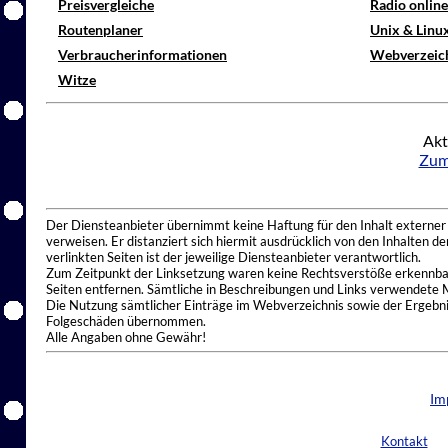
Preisvergleiche
Radio onlin
Routenplaner
Unix & Linu
Verbraucherinformationen
Webverzeic
Witze
Akt
Zum
Der Diensteanbieter übernimmt keine Haftung für den Inhalt externer I
verweisen. Er distanziert sich hiermit ausdrücklich von den Inhalten 
verlinkten Seiten ist der jeweilige Diensteanbieter verantwortlich.
Zum Zeitpunkt der Linksetzung waren keine Rechtsverstöße erkennbar.
Seiten entfernen. Sämtliche in Beschreibungen und Links verwendete 
Die Nutzung sämtlicher Einträge im Webverzeichnis sowie der Ergebnis
Folgeschäden übernommen.
Alle Angaben ohne Gewähr!
Im
Kontakt