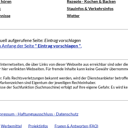
e hören
Rezepte - Kochen & Backen
x
Stauinfos & Verkehrsinfos
hnisse
Wetter
uell aufgerufene Seite:
Eintrag vorschlagen
 Anfang der Seite
" Eintrag vorschlagen "
.
nternetseiten, die über Links von dieser Webseite aus erreichbar sind oder die
der hier verlinkten Webseiten. Für fremde Inhalte kann keine Gewähr übernomme
 Falls Rechtsverletzungen bekannt werden, wird der Diensteanbieter betroffe
Markenzeichen sind Eigentum der jeweiligen Rechteinhaber.
se der Suchfunktion (Suchmaschine) erfolgt auf Ihre eigene Gefahr. Es wird ke
pressum - Haftungsausschluss - Datenschutz
Werbemittel
Projektinfos
Fragen & Antworten (FAQ)