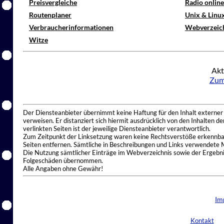
Preisvergleiche
Radio onlin
Routenplaner
Unix & Linu
Verbraucherinformationen
Webverzeic
Witze
Akt
Zum
Der Diensteanbieter übernimmt keine Haftung für den Inhalt externer I
verweisen. Er distanziert sich hiermit ausdrücklich von den Inhalten 
verlinkten Seiten ist der jeweilige Diensteanbieter verantwortlich.
Zum Zeitpunkt der Linksetzung waren keine Rechtsverstöße erkennbar.
Seiten entfernen. Sämtliche in Beschreibungen und Links verwendete 
Die Nutzung sämtlicher Einträge im Webverzeichnis sowie der Ergebnis
Folgeschäden übernommen.
Alle Angaben ohne Gewähr!
Im
Kontakt