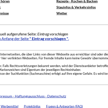
e hören
Rezepte - Kochen & Backen
x
Stauinfos & Verkehrsinfos
hnisse
Wetter
uell aufgerufene Seite:
Eintrag vorschlagen
 Anfang der Seite
" Eintrag vorschlagen "
.
nternetseiten, die über Links von dieser Webseite aus erreichbar sind oder die
der hier verlinkten Webseiten. Für fremde Inhalte kann keine Gewähr übernomme
 Falls Rechtsverletzungen bekannt werden, wird der Diensteanbieter betroffe
Markenzeichen sind Eigentum der jeweiligen Rechteinhaber.
se der Suchfunktion (Suchmaschine) erfolgt auf Ihre eigene Gefahr. Es wird ke
pressum - Haftungsausschluss - Datenschutz
Werbemittel
Projektinfos
Fragen & Antworten (FAQ)