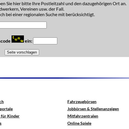
n Sie hier bitte Ihre Postleitzahl und den dazugehörigen Ort an.
dwerkern, Vereinen usw. der Fall.
h bei einer regionalen Suche mit berücksichtigt.
tscode
ein:
ch
Fahrzeugbörsen
portale
Jobbörsen & Stellenanzeigen
 für Kinder
Mitfahrzentralen
s
Online Spiele