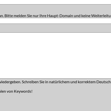
an. Bitte melden Sie nur Ihre Haupt-Domain und keine Weiterleitu
iedergeben. Schreiben Sie in natürlichem und korrektem Deutsch
hlen von Keywords!