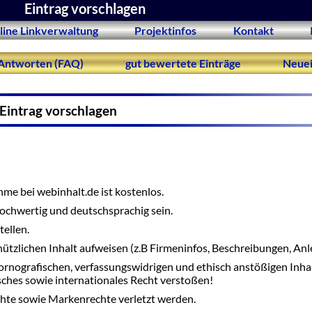
Eintrag vorschlagen
line Linkverwaltung
Projektinfos
Kontakt
Antworten (FAQ)
gut bewertete Einträge
Neuei
Eintrag vorschlagen
me bei webinhalt.de ist kostenlos.
 hochwertig und deutschsprachig sein.
tellen.
nützlichen Inhalt aufweisen (z.B Firmeninfos, Beschreibungen, Anle
ornografischen, verfassungswidrigen und ethisch anstößigen Inha
tsches sowie internationales Recht verstoßen!
hte sowie Markenrechte verletzt werden.