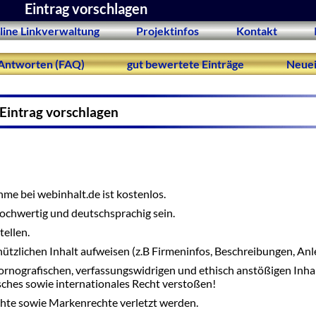
Eintrag vorschlagen
line Linkverwaltung
Projektinfos
Kontakt
Antworten (FAQ)
gut bewertete Einträge
Neuei
Eintrag vorschlagen
me bei webinhalt.de ist kostenlos.
 hochwertig und deutschsprachig sein.
tellen.
nützlichen Inhalt aufweisen (z.B Firmeninfos, Beschreibungen, Anle
ornografischen, verfassungswidrigen und ethisch anstößigen Inha
tsches sowie internationales Recht verstoßen!
hte sowie Markenrechte verletzt werden.