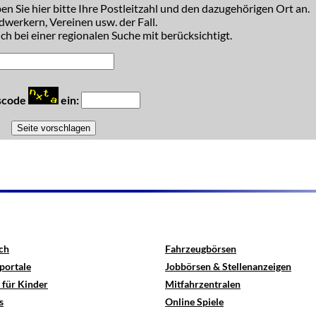
n Sie hier bitte Ihre Postleitzahl und den dazugehörigen Ort an.
dwerkern, Vereinen usw. der Fall.
h bei einer regionalen Suche mit berücksichtigt.
tscode
ein:
ch
Fahrzeugbörsen
portale
Jobbörsen & Stellenanzeigen
 für Kinder
Mitfahrzentralen
s
Online Spiele