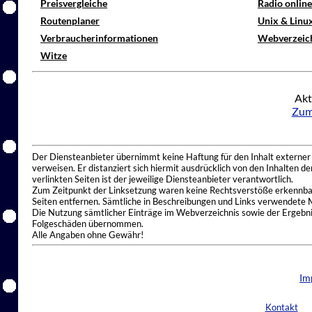
Preisvergleiche
Radio onlin
Routenplaner
Unix & Linu
Verbraucherinformationen
Webverzeic
Witze
Akt
Zum
Der Diensteanbieter übernimmt keine Haftung für den Inhalt externer I
verweisen. Er distanziert sich hiermit ausdrücklich von den Inhalten 
verlinkten Seiten ist der jeweilige Diensteanbieter verantwortlich.
Zum Zeitpunkt der Linksetzung waren keine Rechtsverstöße erkennbar.
Seiten entfernen. Sämtliche in Beschreibungen und Links verwendete 
Die Nutzung sämtlicher Einträge im Webverzeichnis sowie der Ergebnis
Folgeschäden übernommen.
Alle Angaben ohne Gewähr!
Im
Kontakt