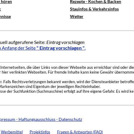
e hören
Rezepte - Kochen & Backen
x
Stauinfos & Verkehrsinfos
hnisse
Wetter
uell aufgerufene Seite:
Eintrag vorschlagen
 Anfang der Seite
" Eintrag vorschlagen "
.
nternetseiten, die über Links von dieser Webseite aus erreichbar sind oder die
der hier verlinkten Webseiten. Für fremde Inhalte kann keine Gewähr übernomme
 Falls Rechtsverletzungen bekannt werden, wird der Diensteanbieter betroffe
Markenzeichen sind Eigentum der jeweiligen Rechteinhaber.
se der Suchfunktion (Suchmaschine) erfolgt auf Ihre eigene Gefahr. Es wird ke
pressum - Haftungsausschluss - Datenschutz
Werbemittel
Projektinfos
Fragen & Antworten (FAQ)