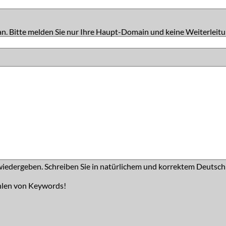
an. Bitte melden Sie nur Ihre Haupt-Domain und keine Weiterleitu
iedergeben. Schreiben Sie in natürlichem und korrektem Deutsch
hlen von Keywords!