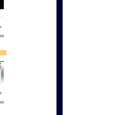
n
ern
h
ern