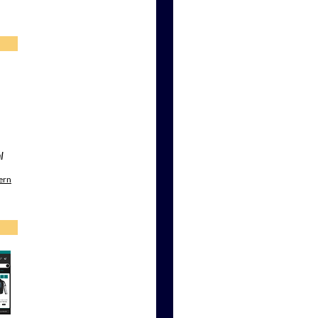
l
ern