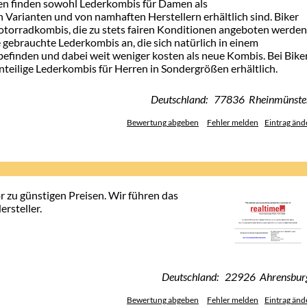
en finden sowohl Lederkombis für Damen als
en Varianten und von namhaften Herstellern erhältlich sind. Biker
Motorradkombis, die zu stets fairen Konditionen angeboten werden
gebrauchte Lederkombis an, die sich natürlich in einem
efinden und dabei weit weniger kosten als neue Kombis. Bei Bike
inteilige Lederkombis für Herren in Sondergrößen erhältlich.
Deutschland: 77836 Rheinmünste
Bewertung abgeben
Fehler melden
Eintrag änd
 zu günstigen Preisen. Wir führen das
rsteller.
Deutschland: 22926 Ahrensbur
Bewertung abgeben
Fehler melden
Eintrag änd