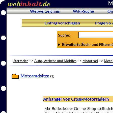
Mo
Webverzeichnis
Wiki-Suche
On
Eintrag vorschlagen
Fragen & 
Suche:
Erweiterte Such- und Filterm
=>
=>
=>
Startseite
Auto, Verkehr und Mobiles
Motorrad
Motor
Motorradsitze
(1)
Anhänger von Cross-Motorrädern
Mx-Bude.de, der Online-Shop stellt sich