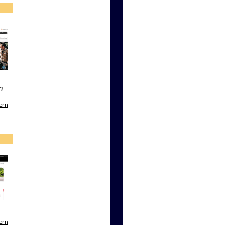
n
ern
ern