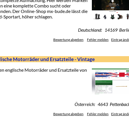
 komplette Aufmachung. Hier werden Marken
n eine komplette Combo sucht oder
 finden. Der Online-Shop mx-bude.de lässt die
-Sportart, höher schlagen.
Deutschland: 14169 Berli
Bewertung abgeben
Fehler melden
Eintrag änd
glische Motorräder und Ersatzteile - Vintage
den englische Motorräder und Ersatzteile von
Österreich: 4643 Pettenbac
Bewertung abgeben
Fehler melden
Eintrag änd