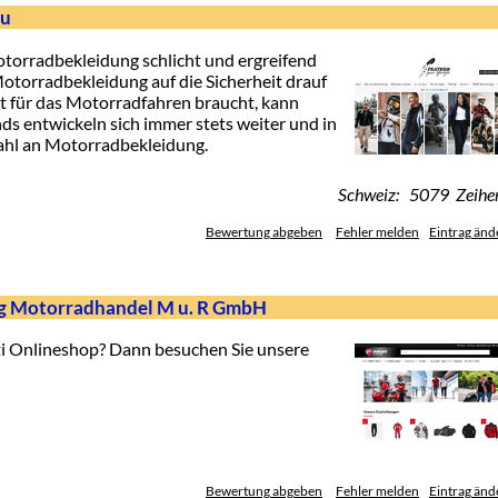
zu
torradbekleidung schlicht und ergreifend
otorradbekleidung auf die Sicherheit drauf
it für das Motorradfahren braucht, kann
ds entwickeln sich immer stets weiter und in
ahl an Motorradbekleidung.
Schweiz: 5079 Zeihe
Bewertung abgeben
Fehler melden
Eintrag änd
rg Motorradhandel M u. R GmbH
ti Onlineshop? Dann besuchen Sie unsere
Bewertung abgeben
Fehler melden
Eintrag änd