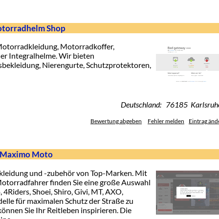
otorradhelm Shop
otorradkleidung, Motorradkoffer,
r Integralhelme. Wir bieten
bekleidung, Nierengurte, Schutzprotektoren,
Deutschland: 76185 Karlsruh
Bewertung abgeben
Fehler melden
Eintrag änd
- Maximo Moto
leidung und -zubehör von Top-Marken. Mit
Motorradfahrer finden Sie eine große Auswahl
 4Riders, Shoei, Shiro, Givi, MT, AXO,
elle für maximalen Schutz der Straße zu
nnen Sie Ihr Reitleben inspirieren. Die