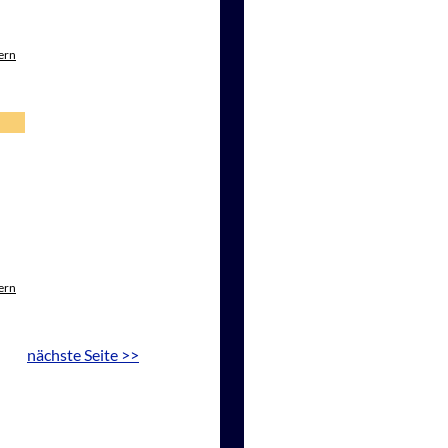
ern
ern
nächste Seite >>