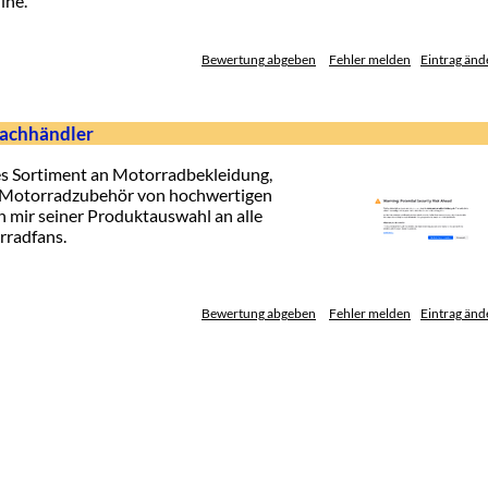
ine.
Bewertung abgeben
Fehler melden
Eintrag änd
achhändler
es Sortiment an Motorradbekleidung,
 Motorradzubehör von hochwertigen
h mir seiner Produktauswahl an alle
rradfans.
Bewertung abgeben
Fehler melden
Eintrag änd