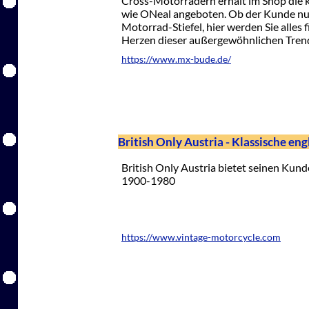
Cross-Motorrädern erhält im Shop die
wie ONeal angeboten. Ob der Kunde nu
Motorrad-Stiefel, hier werden Sie alles
Herzen dieser außergewöhnlichen Trend
https://www.mx-bude.de/
British Only Austria - Klassische en
British Only Austria bietet seinen Kun
1900-1980
https://www.vintage-motorcycle.com